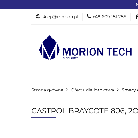
N
OFERTA DLA PR
sklep@morion.pl
+48 609 181 786
PRODUKTY RO
OFERTA DLA PRZEMYSŁU
OFERTA D
Strona główna
PROMOCJE %
Oferta dla lotnictwa
Smary 
CASTROL BRAYCOTE 806, 2O