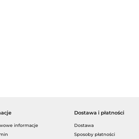
AGIP/ENI
BECHEM
macje
Dostawa i płatności
BLASER
wowe informacje
Dostawa
min
Sposoby płatności