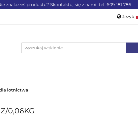
ie znalazłeś produktu? Skontaktuj się z nami! tel: 609 181 786
ZEMYSŁU
OFERTA DLA LOTNICTWA
OFERTA DL
Język
WEROWE
AKCESORIA
PROMOCJE %
Pols
Engli
LA LOTNICTWA
OFERTA DLA MOTORYZACJI
PRO
dla lotnictwa
Z/0,06KG