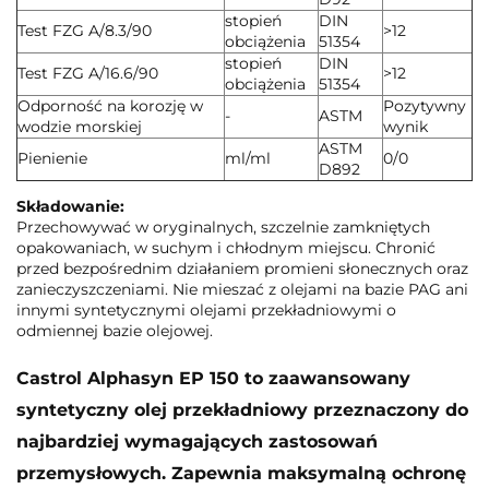
stopień
DIN
Test FZG A/8.3/90
>12
obciążenia
51354
stopień
DIN
Test FZG A/16.6/90
>12
obciążenia
51354
Odporność na korozję w
Pozytywny
-
ASTM
wodzie morskiej
wynik
ASTM
Pienienie
ml/ml
0/0
D892
Składowanie:
Przechowywać w oryginalnych, szczelnie zamkniętych
opakowaniach, w suchym i chłodnym miejscu. Chronić
przed bezpośrednim działaniem promieni słonecznych oraz
zanieczyszczeniami. Nie mieszać z olejami na bazie PAG ani
innymi syntetycznymi olejami przekładniowymi o
odmiennej bazie olejowej.
Castrol Alphasyn EP 150 to zaawansowany
syntetyczny olej przekładniowy przeznaczony do
najbardziej wymagających zastosowań
przemysłowych. Zapewnia maksymalną ochronę