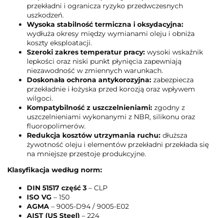
przekładni i ogranicza ryzyko przedwczesnych
uszkodzeń.
Wysoka stabilność termiczna i oksydacyjna:
wydłuża okresy między wymianami oleju i obniża
koszty eksploatacji.
Szeroki zakres temperatur pracy:
wysoki wskaźnik
lepkości oraz niski punkt płynięcia zapewniają
niezawodność w zmiennych warunkach.
Doskonała ochrona antykorozyjna:
zabezpiecza
przekładnie i łożyska przed korozją oraz wpływem
wilgoci.
Kompatybilność z uszczelnieniami:
zgodny z
uszczelnieniami wykonanymi z NBR, silikonu oraz
fluoropolimerów.
Redukcja kosztów utrzymania ruchu:
dłuższa
żywotność oleju i elementów przekładni przekłada się
na mniejsze przestoje produkcyjne.
Klasyfikacja według norm:
DIN 51517 część 3
– CLP
ISO VG
– 150
AGMA
– 9005-D94 / 9005-E02
AIST (US Steel)
– 224