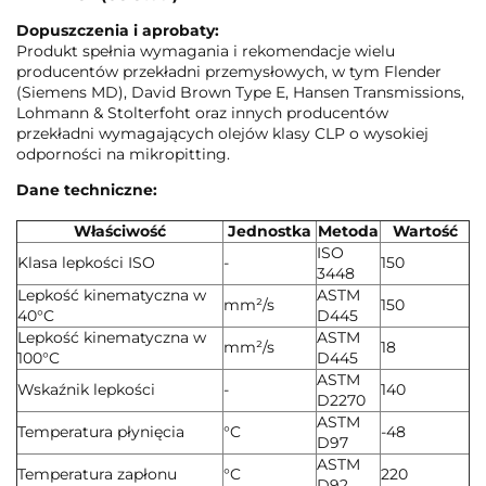
Dopuszczenia i aprobaty:
Produkt spełnia wymagania i rekomendacje wielu
producentów przekładni przemysłowych, w tym Flender
(Siemens MD), David Brown Type E, Hansen Transmissions,
Lohmann & Stolterfoht oraz innych producentów
przekładni wymagających olejów klasy CLP o wysokiej
odporności na mikropitting.
Dane techniczne:
Właściwość
Jednostka
Metoda
Wartość
ISO
Klasa lepkości ISO
-
150
3448
Lepkość kinematyczna w
ASTM
mm²/s
150
40°C
D445
Lepkość kinematyczna w
ASTM
mm²/s
18
100°C
D445
ASTM
Wskaźnik lepkości
-
140
D2270
ASTM
Temperatura płynięcia
°C
-48
D97
ASTM
Temperatura zapłonu
°C
220
D92