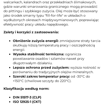
walcarkach, kalandrach oraz przekładniach ślimakowych,
gdzie warunki smarowania granicznego mogą prowadzić
do pittingu i szybkiego zużycia. Olej może być stosowany
jako środek smarny typu "fill-for-life" w układach o
wydłużonych okresach międzywymianowych, poprawiając
efektywność pracy układu napędowego.
Zalety i korzyści z zastosowania:
Obniżenie zużycia energii:
zmniejszone straty tarcia
skutkują niższą temperaturą pracy i oszczędnością
energii.
Wysoka stabilność termiczna:
ogranicza
powstawanie osadów i szlamów nawet przy
długotrwałym działaniu.
Lepsza ochrona przed zużyciem:
wyższa nośność w
porównaniu do tradycyjnych olejów mineralnych.
Szeroki zakres temperatur pracy:
od -30°C do
+150°C (chwilowe szczyty do 220°C).
Klasyfikacja według norm:
DIN 51517-3 (CLP)
ISO 12925-1 (CKT)