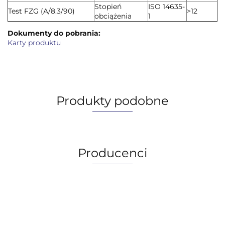
Stopień
ISO 14635-
Test FZG (A/8.3/90)
>12
obciążenia
1
Dokumenty do pobrania:
Karty produktu
Produkty podobne
Producenci
AGIP/ENI