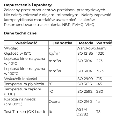
Dopuszczenia i aprobaty:
Zalecany przez producentów przekładni przemysłowych.
Nie należy mieszać z olejami mineralnymi. Należy zapewnić
kompatybilność materiałów uszczelnień i lakierów.
Rekomendowane uszczelnienia: NBR, FVMQ, VMQ.
Dane techniczne:
Właściwość
Jednostka
Metoda
Wartość
Wygląd
-
Wzrokowo
Jasny
Gęstość w 15°C
kg/m³
ISO 12185
1020
Lepkość kinematyczna
mm²/s
ISO 3104
223
w 40°C
Lepkość kinematyczna
mm²/s
ISO 3104
36.3
w 100°C
Wskaźnik lepkości
-
ISO 2909
213
Temperatura płynięcia
°C
ISO 3016
-45
Temperatura zapłonu
°C
ISO 2592
280
(COC)
Korozja na miedzi
Ocena
ISO 2160
1a
(3h/100°C)
ASTM
Test Timken (OK Load)
lb
75
D2782