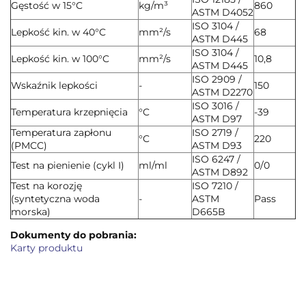
Gęstość w 15°C
kg/m³
860
ASTM D4052
ISO 3104 /
Lepkość kin. w 40°C
mm²/s
68
ASTM D445
ISO 3104 /
Lepkość kin. w 100°C
mm²/s
10,8
ASTM D445
ISO 2909 /
Wskaźnik lepkości
-
150
ASTM D2270
ISO 3016 /
Temperatura krzepnięcia
°C
-39
ASTM D97
Temperatura zapłonu
ISO 2719 /
°C
220
(PMCC)
ASTM D93
ISO 6247 /
Test na pienienie (cykl I)
ml/ml
0/0
ASTM D892
Test na korozję
ISO 7210 /
(syntetyczna woda
-
ASTM
Pass
morska)
D665B
Dokumenty do pobrania:
Karty produktu