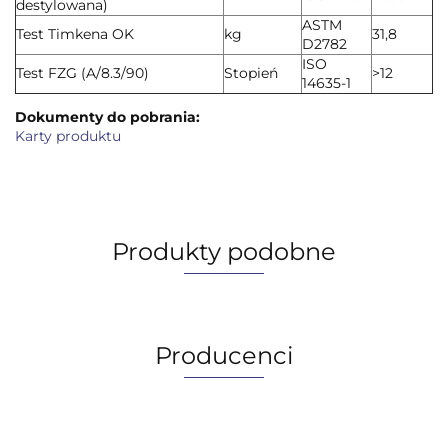
destylowana)
ASTM
Test Timkena OK
kg
31,8
D2782
ISO
Test FZG (A/8.3/90)
Stopień
>12
14635-1
Dokumenty do pobrania:
Karty produktu
Produkty podobne
Producenci