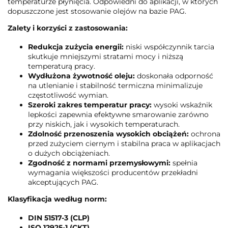
temperaturze płynięcia. Odpowiedni do aplikacji, w których
dopuszczone jest stosowanie olejów na bazie PAG.
Zalety i korzyści z zastosowania:
Redukcja zużycia energii:
niski współczynnik tarcia
skutkuje mniejszymi stratami mocy i niższą
temperaturą pracy.
Wydłużona żywotność oleju:
doskonała odporność
na utlenianie i stabilność termiczna minimalizuje
częstotliwość wymian.
Szeroki zakres temperatur pracy:
wysoki wskaźnik
lepkości zapewnia efektywne smarowanie zarówno
przy niskich, jak i wysokich temperaturach.
Zdolność przenoszenia wysokich obciążeń:
ochrona
przed zużyciem ciernym i stabilna praca w aplikacjach
o dużych obciążeniach.
Zgodność z normami przemysłowymi:
spełnia
wymagania większości producentów przekładni
akceptujących PAG.
Klasyfikacja według norm:
DIN 51517-3 (CLP)
ISO 12925-1 (CKT)