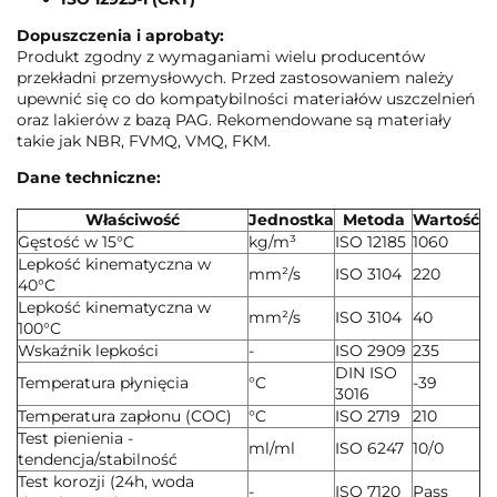
Dopuszczenia i aprobaty:
Produkt zgodny z wymaganiami wielu producentów
przekładni przemysłowych. Przed zastosowaniem należy
upewnić się co do kompatybilności materiałów uszczelnień
oraz lakierów z bazą PAG. Rekomendowane są materiały
takie jak NBR, FVMQ, VMQ, FKM.
Dane techniczne:
Właściwość
Jednostka
Metoda
Wartość
Gęstość w 15°C
kg/m³
ISO 12185
1060
Lepkość kinematyczna w
mm²/s
ISO 3104
220
40°C
Lepkość kinematyczna w
mm²/s
ISO 3104
40
100°C
Wskaźnik lepkości
-
ISO 2909
235
DIN ISO
Temperatura płynięcia
°C
-39
3016
Temperatura zapłonu (COC)
°C
ISO 2719
210
Test pienienia -
ml/ml
ISO 6247
10/0
tendencja/stabilność
Test korozji (24h, woda
-
ISO 7120
Pass