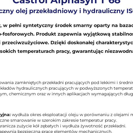
czny olej przekładniowy i hydrauliczny I
 w pełni syntetyczny środek smarny oparty na bazac
-fosforowych. Produkt zapewnia wyjątkową stabilno
i przeciwzużyciowe. Dzięki doskonałej charakteryst
ysokich temperaturach pracy, gwarantując niezawodn
owania zamkniętych przekładni pracujących pod lekkimi i średni
układów hydraulicznych pracujących w podwyższonych temperatu
zym, chemicznym oraz w innych aplikacjach wymagających dług
yjna:
wydłuża okres eksploatacji oleju w porównaniu z olejami 
czne smarowanie w szerokim zakresie temperatur pracy.
ranicza zużycie kół zębatych i wydłuża żywotność przekładni.
apewnia bezpieczną pracę elementów mechanicznych.