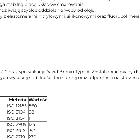
 stabilną pracę układów smarowania.
żliwiają szybkie oddzielanie wody od oleju.
 z elastomerami nitrylowymi, silikonowymi oraz fluoropolimer
ć 2 oraz specyfikacji David Brown Type A. Został opracowany d
h wysokiej stabilności termicznej oraz odporności na starzenie
Metoda
Wartość
ISO 12185
860
ISO 3104
68
ISO 3104
11
ISO 2909
125
ISO 3016
-57
ISO 2719
230