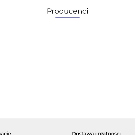
Producenci
AGIP/ENI
BECHEM
macje
Dostawa i płatności