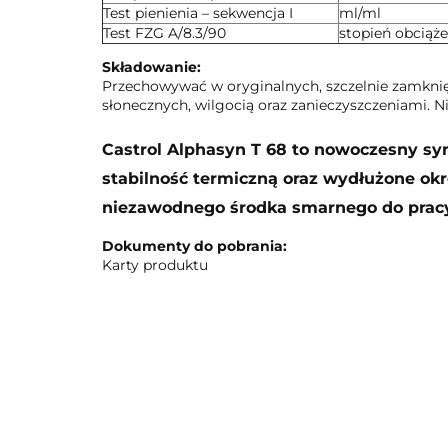
Test pienienia – sekwencja I
ml/ml
Test FZG A/8.3/90
stopień obciąże
Składowanie:
Przechowywać w oryginalnych, szczelnie zamkni
słonecznych, wilgocią oraz zanieczyszczeniami. N
Castrol Alphasyn T 68 to nowoczesny sy
stabilność termiczną oraz wydłużone ok
niezawodnego środka smarnego do pra
Dokumenty do pobrania:
Karty produktu