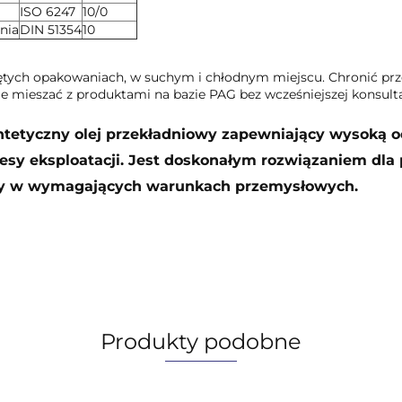
ISO 6247
10/0
nia
DIN 51354
10
ętych opakowaniach, w suchym i chłodnym miejscu. Chronić pr
ie mieszać z produktami na bazie PAG bez wcześniejszej konsulta
ntetyczny olej przekładniowy zapewniający wysoką 
resy eksploatacji. Jest doskonałym rozwiązaniem dla
cy w wymagających warunkach przemysłowych.
Produkty podobne