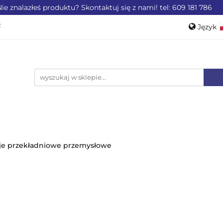
ie znalazłeś produktu? Skontaktuj się z nami! tel: 609 181 786
ZEMYSŁU
OFERTA DLA LOTNICTWA
OFERTA DL
Język
WEROWE
AKCESORIA
PROMOCJE %
Pols
Engli
LA LOTNICTWA
OFERTA DLA MOTORYZACJI
PRO
je przekładniowe przemysłowe