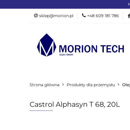
N
OFERTA DLA PR
sklep@morion.pl
+48 609 181 786
PRODUKTY RO
OFERTA DLA PRZEMYSŁU
OFERTA D
Strona główna
PROMOCJE %
Produkty dla przemysłu
Ole
Castrol Alphasyn T 68, 20L