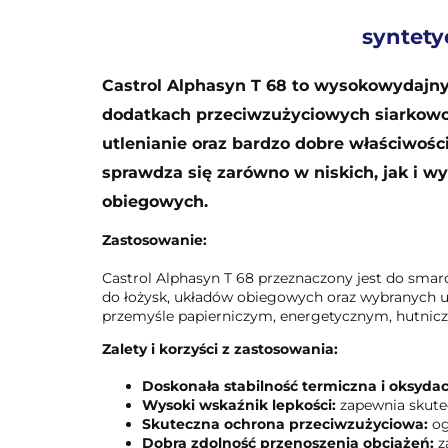
syntety
Castrol Alphasyn T 68 to wysokowydajny,
dodatkach przeciwzużyciowych siarkowo
utlenianie oraz bardzo dobre właściwośc
sprawdza się zarówno w niskich, jak i w
obiegowych.
Zastosowanie:
Castrol Alphasyn T 68 przeznaczony jest do smar
do łożysk, układów obiegowych oraz wybranych 
przemyśle papierniczym, energetycznym, hutnic
Zalety i korzyści z zastosowania:
Doskonała stabilność termiczna i oksydac
Wysoki wskaźnik lepkości:
zapewnia skute
Skuteczna ochrona przeciwzużyciowa:
og
Dobra zdolność przenoszenia obciążeń:
z