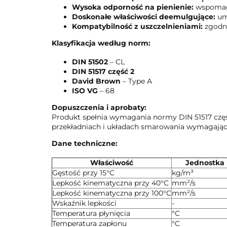
Wysoka odporność na pienienie:
wspomaga
Doskonałe właściwości deemulgujące:
umo
Kompatybilność z uszczelnieniami:
zgodny
Klasyfikacja według norm:
DIN 51502
– CL
DIN 51517 część 2
David Brown
– Type A
ISO VG
– 68
Dopuszczenia i aprobaty:
Produkt spełnia wymagania normy DIN 51517 częś
przekładniach i układach smarowania wymagającyc
Dane techniczne:
Właściwość
Jednostka
Gęstość przy 15°C
kg/m³
Lepkość kinematyczna przy 40°C
mm²/s
Lepkość kinematyczna przy 100°C
mm²/s
Wskaźnik lepkości
-
Temperatura płynięcia
°C
Temperatura zapłonu
°C