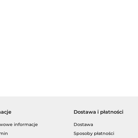
AGIP/ENI
BECHEM
macje
Dostawa i płatności
BLASER
wowe informacje
Dostawa
min
Sposoby płatności