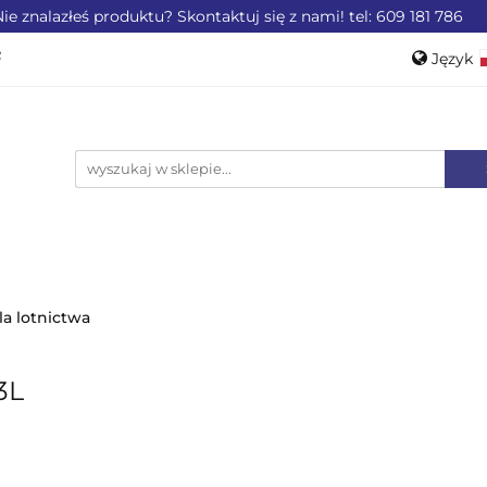
ie znalazłeś produktu? Skontaktuj się z nami! tel: 609 181 786
ZEMYSŁU
OFERTA DLA LOTNICTWA
OFERTA DL
Język
WEROWE
AKCESORIA
PROMOCJE %
Pols
Engli
LA LOTNICTWA
OFERTA DLA MOTORYZACJI
PRO
la lotnictwa
3L