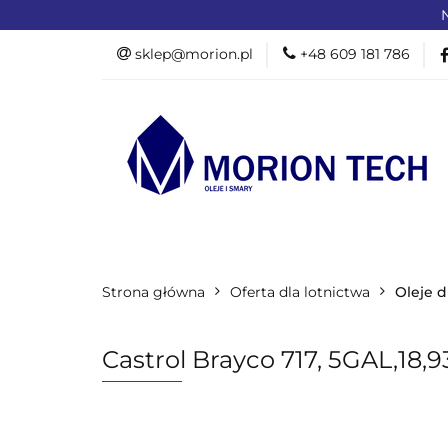
N
OFERTA DLA PR
sklep@morion.pl
+48 609 181 786
PRODUKTY RO
OFERTA DLA PRZEMYSŁU
OFERTA D
Strona główna
PROMOCJE %
Oferta dla lotnictwa
Oleje d
Castrol Brayco 717, 5GAL,18,9