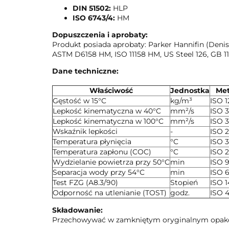
DIN 51502:
HLP
ISO 6743/4:
HM
Dopuszczenia i aprobaty:
Produkt posiada aprobaty: Parker Hannifin (Deni
ASTM D6158 HM, ISO 11158 HM, US Steel 126, GB 11
Dane techniczne:
Właściwość
Jednostka
Me
Gęstość w 15°C
kg/m³
ISO 1
Lepkość kinematyczna w 40°C
mm²/s
ISO 
Lepkość kinematyczna w 100°C
mm²/s
ISO 
Wskaźnik lepkości
-
ISO 
Temperatura płynięcia
°C
ISO 
Temperatura zapłonu (COC)
°C
ISO 
Wydzielanie powietrza przy 50°C
min
ISO 
Separacja wody przy 54°C
min
ISO 
Test FZG (A8.3/90)
Stopień
ISO 1
Odporność na utlenianie (TOST)
godz.
ISO 4
Składowanie:
Przechowywać w zamkniętym oryginalnym opakowan