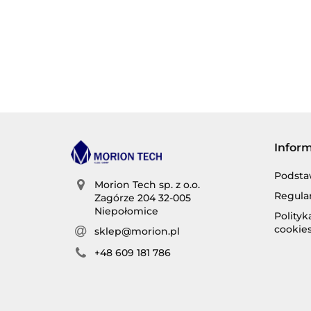
Infor
Podsta
Morion Tech sp. z o.o.
Regula
Zagórze 204 32-005
Niepołomice
Polity
cookie
sklep@morion.pl
+48 609 181 786