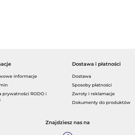
BECHEM
macje
Dostawa i płatności
BLASER
wowe informacje
Dostawa
min
Sposoby płatności
ka prywatności RODO i
Zwroty i reklamacje
s
Dokumenty do produktów
CASTROL
Znajdziesz nas na