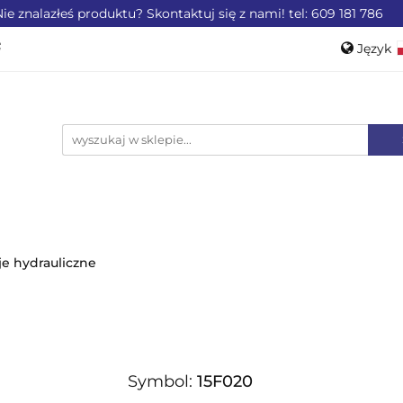
ie znalazłeś produktu? Skontaktuj się z nami! tel: 609 181 786
ZEMYSŁU
OFERTA DLA LOTNICTWA
OFERTA DL
Język
WEROWE
AKCESORIA
PROMOCJE %
Pols
Engli
LA LOTNICTWA
OFERTA DLA MOTORYZACJI
PRO
je hydrauliczne
Symbol:
15F020