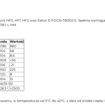
son) HF0, HF1, HF2 oraz Eaton E-FDGN-TB002-E. Spełnia wymagani
118.1 L-HM.
toda
Wartość
2185
880
3104
68
3104
8,6
2909
>95
3016
-21
2592
225
9120
8
6614
15
4635-1
12
263-1
>2500
iu, w temperaturze od 5°C do 40°C, z dala od źródeł ciepła i 