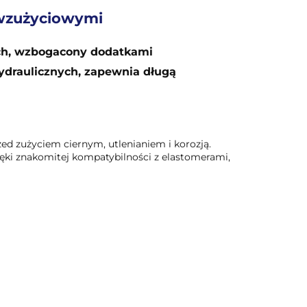
ciwzużyciowymi
ych, wzbogacony dodatkami
ydraulicznych, zapewnia długą
d zużyciem ciernym, utlenianiem i korozją.
ęki znakomitej kompatybilności z elastomerami,