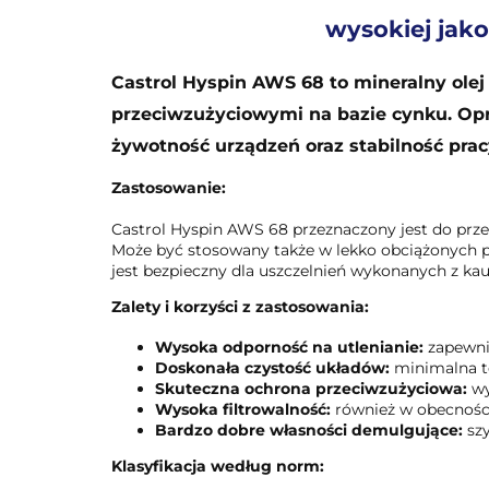
wysokiej jako
Castrol Hyspin AWS 68 to mineralny ole
przeciwzużyciowymi na bazie cynku. Op
żywotność urządzeń oraz stabilność prac
Zastosowanie:
Castrol Hyspin AWS 68 przeznaczony jest do prz
Może być stosowany także w lekko obciążonych pr
jest bezpieczny dla uszczelnień wykonanych z kauc
Zalety i korzyści z zastosowania:
Wysoka odporność na utlenianie:
zapewnia
Doskonała czystość układów:
minimalna t
Skuteczna ochrona przeciwzużyciowa:
wy
Wysoka filtrowalność:
również w obecności 
Bardzo dobre własności demulgujące:
szy
Klasyfikacja według norm: