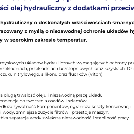
ści olej hydrauliczny z dodatkami prze
j hydrauliczny o doskonałych właściwościach smarn
racowany z myślą o niezawodnej ochronie układów h
y w szerokim zakresie temperatur.
emysłowych układów hydraulicznych wymagających ochrony prze
zekładniach, przekładniach bezstopniowych oraz łożyskach. Dzi
zuku nitrylowego, silikonu oraz fluorków (Viton).
 długą trwałość oleju i niezawodną pracę układu.
endencja do tworzenia osadów i szlamów.
dłuża żywotność komponentów, ogranicza koszty konserwacji.
wody, zmniejsza zużycie filtrów i przestoje maszyn.
bka separacja wody zwiększa niezawodność i stabilność pracy.