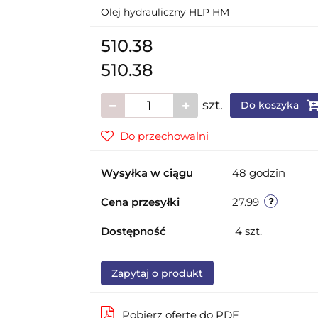
Olej hydrauliczny HLP HM
510.38
510.38
szt.
Do koszyka
Do przechowalni
Wysyłka w ciągu
48 godzin
Cena przesyłki
27.99
Dostępność
4
szt.
Zapytaj o produkt
Pobierz ofertę do PDF