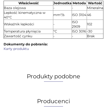
Właściwość
Jednostka
Metoda
Wartość
Baza olejowa
-
-
Mineralna
Lepkość kinematyczna w
mm²/s
ISO 3104
46
40°C
ISO
Wskaźnik lepkości
-
102
2909
Temperatura płynięcia
°C
ISO 3016
-30
Zawartość cynku
-
-
Brak
Dokumenty do pobrania:
Karty produktu
Produkty podobne
Producenci