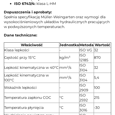
ISO 6743/4:
klasa L-HM
Dopuszczenia i aprobaty:
Spełnia specyfikację Müller-Weingarten oraz wymogi dla
wysokociśnieniowych układów hydraulicznych pracujących
w podwyższonych temperaturach.
Dane techniczne:
Właściwość
Jednostka
Metoda
Wartość
Klasa lepkości
-
ISO VG
32
ISO
Gęstość przy 15°C
kg/m³
870
12185
ISO
Lepkość kinematyczna w 40°C
mm²/s
32
3104
Lepkość kinematyczna w
ISO
mm²/s
5,4
100°C
3104
ISO
Wskaźnik lepkości
-
100
2909
ISO
Temperatura zapłonu COC
°C
215
2592
ISO
Temperatura płynięcia
°C
-30
3016