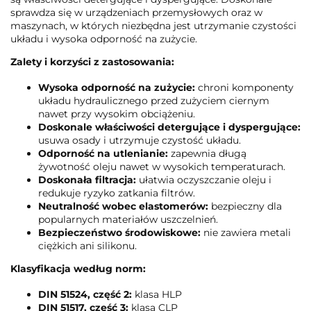
sprawdza się w urządzeniach przemysłowych oraz w
maszynach, w których niezbędna jest utrzymanie czystości
układu i wysoka odporność na zużycie.
Zalety i korzyści z zastosowania:
Wysoka odporność na zużycie:
chroni komponenty
układu hydraulicznego przed zużyciem ciernym
nawet przy wysokim obciążeniu.
Doskonale właściwości detergujące i dyspergujące:
usuwa osady i utrzymuje czystość układu.
Odporność na utlenianie:
zapewnia długą
żywotność oleju nawet w wysokich temperaturach.
Doskonała filtracja:
ułatwia oczyszczanie oleju i
redukuje ryzyko zatkania filtrów.
Neutralność wobec elastomerów:
bezpieczny dla
popularnych materiałów uszczelnień.
Bezpieczeństwo środowiskowe:
nie zawiera metali
ciężkich ani silikonu.
Klasyfikacja według norm:
DIN 51524, część 2:
klasa HLP
DIN 51517, część 3:
klasa CLP