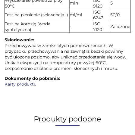
Wydzielanie powietrza przy
ISO
min
5
50°C
9120
ISO
Test na pienienie (sekwencja I)
ml/ml
50/0
6247
Test na korozję (woda
ISO
-
Zaliczone
syntetyczna)
7120
Składowanie:
Przechowywać w zamkniętych pomieszczeniach. W
przypadku przechowywania na zewnątrz beczki powinny
być ułożone poziomo, aby uniknąć przedostania się wody.
Unikać ekspozycji na temperatury powyżej 60°C,
bezpośrednie działanie promieni słonecznych i mrozu.
Dokumenty do pobrania:
Karty produktu
Produkty podobne