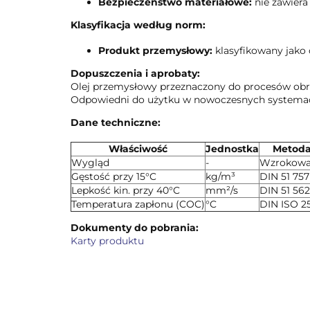
Bezpieczeństwo materiałowe:
nie zawiera
Klasyfikacja według norm:
Produkt przemysłowy:
klasyfikowany jako 
Dopuszczenia i aprobaty:
Olej przemysłowy przeznaczony do procesów obr
Odpowiedni do użytku w nowoczesnych systema
Dane techniczne:
Właściwość
Jednostka
Metod
Wygląd
-
Wzrokow
Gęstość przy 15°C
kg/m³
DIN 51 757
Lepkość kin. przy 40°C
mm²/s
DIN 51 562
Temperatura zapłonu (COC)
°C
DIN ISO 2
Dokumenty do pobrania:
Karty produktu