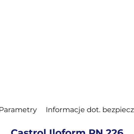
Parametry
Informacje dot. bezpiec
Castrol Iloform PN 226