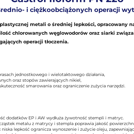
średnio- i ciężkoobciążonych operacji wy
i plastycznej metali o średniej lepkości, opracowany
 ilość chlorowanych węglowodorów oraz siarki związa
jących operacji tłoczenia.
 prasach jednostkowego i wielotaktowego działania,
ewnych oraz stopów zawierających nikiel,
skuteczność smarowania oraz ograniczenie zużycia narzędzi.
ć dodatków EP i AW wydłuża żywotność stempli i matryc.
ząstek metalu z matrycy i stempla poprawia jakość powierzchni 
:
niska lepkość ogranicza wynoszenie i zużycie oleju, zapewniają