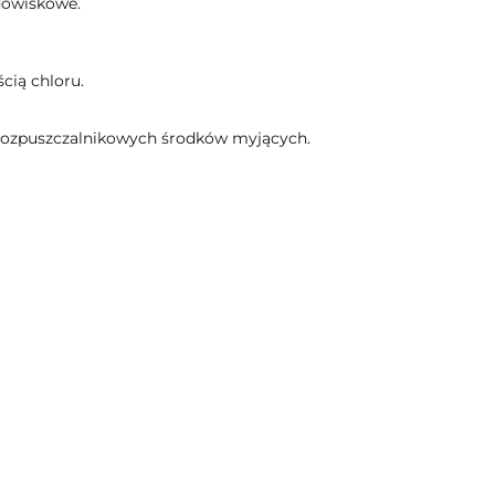
dowiskowe.
cią chloru.
 rozpuszczalnikowych środków myjących.