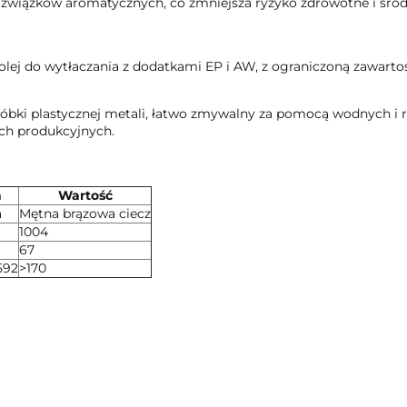
 związków aromatycznych, co zmniejsza ryzyko zdrowotne i śro
olej do wytłaczania z dodatkami EP i AW, z ograniczoną zawartoś
óbki plastycznej metali, łatwo zmywalny za pomocą wodnych i
ch produkcyjnych.
a
Wartość
a
Mętna brązowa ciecz
1004
67
592
>170