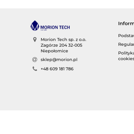
Infor
Podsta
Morion Tech sp. z o.o.
Regula
Zagórze 204 32-005
Niepołomice
Polity
cookie
sklep@morion.pl
+48 609 181 786