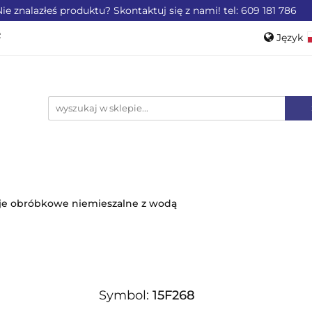
ie znalazłeś produktu? Skontaktuj się z nami! tel: 609 181 786
ZEMYSŁU
OFERTA DLA LOTNICTWA
OFERTA DL
Język
WEROWE
AKCESORIA
PROMOCJE %
Pols
Engli
LA LOTNICTWA
OFERTA DLA MOTORYZACJI
PRO
je obróbkowe niemieszalne z wodą
Symbol:
15F268