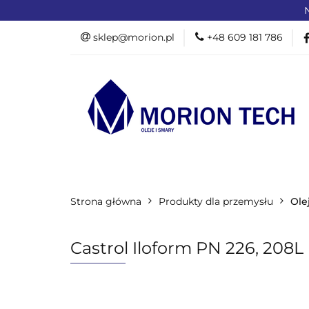
N
OFERTA DLA PR
sklep@morion.pl
+48 609 181 786
PRODUKTY RO
OFERTA DLA PRZEMYSŁU
OFERTA D
Strona główna
PROMOCJE %
Produkty dla przemysłu
Ole
Castrol Iloform PN 226, 208L