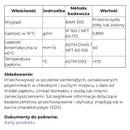
Metoda
Właściwość
Jednostka
Wartość
badawcza
Przezroczysty
Wygląd
-
BAM 300
żółty lub zielony
IP 160 / NFT
Gęstość w 15°C
g/ml
0,890
60-172
Lepkość
ASTM D445 /
kinematyczna w
mm²/s
40
NFT 60-100
40°C
Temperatura
°C
ASTM D93
>170
zapłonu
Składowanie:
Przechowywać w szczelnie zamkniętych, oznakowanych
pojemnikach w chłodnym i suchym miejscu, z dala od
źródeł zapłonu. Unikać kontaktu z wodą lub innymi
zanieczyszczeniami. Szczegółowe informacje dotyczące
bezpieczeństwa, przechowywania i utylizacji znajdują się w
karcie charakterystyki (SDS).
Dokumenty do pobrania:
Karty produktu