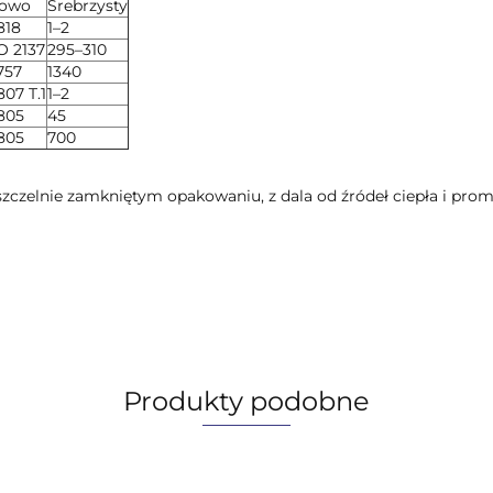
owo
Srebrzysty
818
1–2
O 2137
295–310
757
1340
807 T.1
1–2
805
45
805
700
zelnie zamkniętym opakowaniu, z dala od źródeł ciepła i prom
Produkty podobne