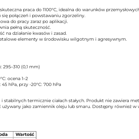
skuteczna praca do 1100°C, idealna do warunków przemysłowych
się połączeń i powstawaniu zgorzeliny.
owa do pracy zaraz po aplikacji.
nia pełną skuteczność.
ć na działanie kwasów i zasad.
etalowe elementy w środowisku wilgotnym i agresywnym.
): 295–310 (0,1 mm)
C: ocena 1–2
 45 hPa, przy -20°C: 700 hPa
stabilnych termicznie ciałach stałych. Produkt nie zawiera met
 używany jako zamiennik oleju lub smaru. Dostępny również w w
oda
Wartość