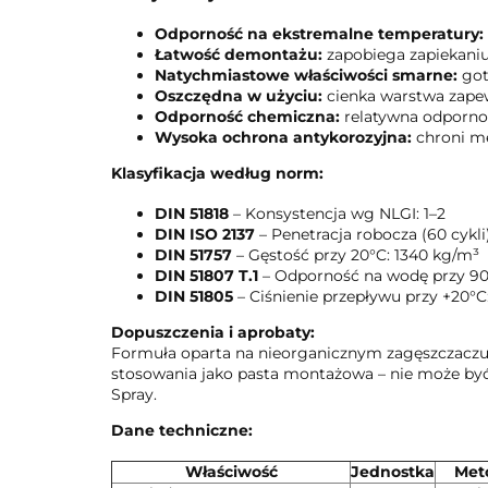
Odporność na ekstremalne temperatury:
Łatwość demontażu:
zapobiega zapiekaniu 
Natychmiastowe właściwości smarne:
got
Oszczędna w użyciu:
cienka warstwa zapew
Odporność chemiczna:
relatywna odpornoś
Wysoka ochrona antykorozyjna:
chroni m
Klasyfikacja według norm:
DIN 51818
– Konsystencja wg NLGI: 1–2
DIN ISO 2137
– Penetracja robocza (60 cykli
DIN 51757
– Gęstość przy 20°C: 1340 kg/m³
DIN 51807 T.1
– Odporność na wodę przy 90°
DIN 51805
– Ciśnienie przepływu przy +20°C:
Dopuszczenia i aprobaty:
Formuła oparta na nieorganicznym zagęszczaczu i 
stosowania jako pasta montażowa – nie może być
Spray.
Dane techniczne:
Właściwość
Jednostka
Met