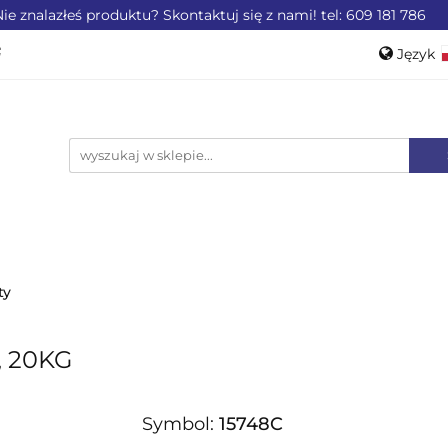
ie znalazłeś produktu? Skontaktuj się z nami! tel: 609 181 786
ZEMYSŁU
OFERTA DLA LOTNICTWA
OFERTA DL
Język
WEROWE
AKCESORIA
PROMOCJE %
Pols
Engli
LA LOTNICTWA
OFERTA DLA MOTORYZACJI
PRO
ty
, 20KG
Symbol:
15748C