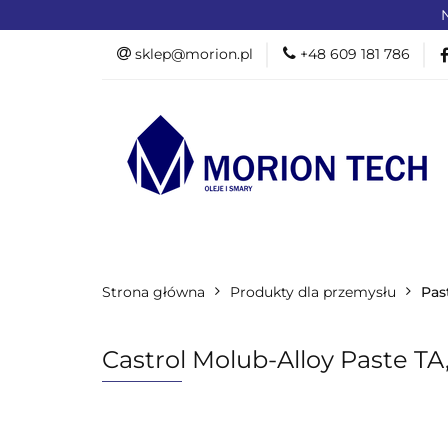
N
OFERTA DLA PR
sklep@morion.pl
+48 609 181 786
PRODUKTY RO
OFERTA DLA PRZEMYSŁU
OFERTA D
Strona główna
PROMOCJE %
Produkty dla przemysłu
Pas
Castrol Molub-Alloy Paste TA