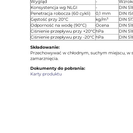
Wygląd
-
Wzrok
Konsystencja wg NLGI
-
DIN 51
Penetracja robocza (60 cykli)
0,1 mm
DIN IS
Gęstość przy 20°C
kg/m³
DIN 51
Odporność na wodę (90°C)
Ocena
DIN 51
Ciśnienie przepływu przy +20°C
hPa
DIN 51
Ciśnienie przepływu przy -20°C
hPa
DIN 51
Składowanie:
Przechowywać w chłodnym, suchym miejscu, w szc
zamarznięcia.
Dokumenty do pobrania:
Karty produktu