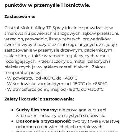
punktów w przemyśle i lotnictwie.
Zastosowanie:
Castrol Molub-Alloy TF Spray idealnie sprawdza się w
smarowaniu powierzchni ślizgowych, zębów przekładni,
wrzecion, prowadnic, listew zębatych, prowadników,
sworzni wypychaczy oraz śrub regulacyjnych. Znajduje
zastosowanie w przemyśle drzewnym, papierniczym i
szklarskim, a także w ramach regulacyjnych ramek
rozciągających. Przeznaczony do metali żelaznych i
nieżelaznych (z wyjątkiem metali białych). Zakres
temperatur pracy:
- W powietrzu: od -180°C do +450°C
- W środowisku zamkniętym: od -180°C do +650°C
- W atmosferze ochronnej: od -180°C do +1300°C
Zalety i korzyści z zastosowania:
Suchy film smarny:
nie przyciąga kurzu ani
zabrudzeń – idealny do czystych środowisk.
Doskonała przyczepność:
tworzy trwałą warstwę
ochronną na powierzchniach metalowych.