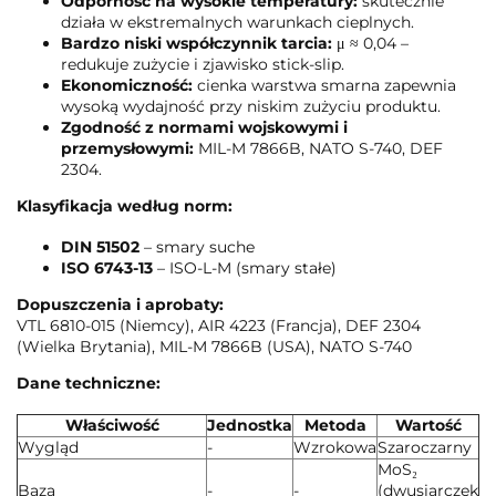
Odporność na wysokie temperatury:
skutecznie
działa w ekstremalnych warunkach cieplnych.
Bardzo niski współczynnik tarcia:
μ ≈ 0,04 –
redukuje zużycie i zjawisko stick-slip.
Ekonomiczność:
cienka warstwa smarna zapewnia
wysoką wydajność przy niskim zużyciu produktu.
Zgodność z normami wojskowymi i
przemysłowymi:
MIL-M 7866B, NATO S-740, DEF
2304.
Klasyfikacja według norm:
DIN 51502
– smary suche
ISO 6743-13
– ISO-L-M (smary stałe)
Dopuszczenia i aprobaty:
VTL 6810-015 (Niemcy), AIR 4223 (Francja), DEF 2304
(Wielka Brytania), MIL-M 7866B (USA), NATO S-740
Dane techniczne:
Właściwość
Jednostka
Metoda
Wartość
Wygląd
-
Wzrokowa
Szaroczarny
MoS₂
Baza
-
-
(dwusiarczek