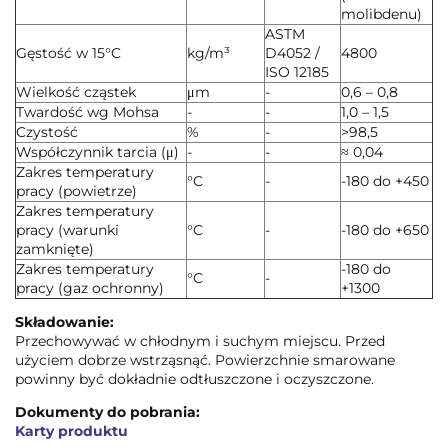
molibdenu)
ASTM
Gęstość w 15°C
kg/m³
D4052 /
4800
ISO 12185
Wielkość cząstek
μm
-
0,6 – 0,8
Twardość wg Mohsa
-
-
1,0 – 1,5
Czystość
%
-
>98,5
Współczynnik tarcia (μ)
-
-
≈ 0,04
Zakres temperatury
°C
-
-180 do +450
pracy (powietrze)
Zakres temperatury
pracy (warunki
°C
-
-180 do +650
zamknięte)
Zakres temperatury
-180 do
°C
-
pracy (gaz ochronny)
+1300
Składowanie:
Przechowywać w chłodnym i suchym miejscu. Przed
użyciem dobrze wstrząsnąć. Powierzchnie smarowane
powinny być dokładnie odtłuszczone i oczyszczone.
Dokumenty do pobrania:
Karty produktu