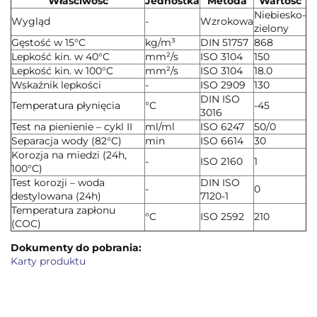
Właściwość
Jednostka
Metoda
Wartość
Niebiesko-
Wygląd
-
Wzrokowa
zielony
Gęstość w 15°C
kg/m³
DIN 51757
868
Lepkość kin. w 40°C
mm²/s
ISO 3104
150
Lepkość kin. w 100°C
mm²/s
ISO 3104
18.0
Wskaźnik lepkości
-
ISO 2909
130
DIN ISO
Temperatura płynięcia
°C
-45
3016
Test na pienienie – cykl II
ml/ml
ISO 6247
50/0
Separacja wody (82°C)
min
ISO 6614
30
Korozja na miedzi (24h,
-
ISO 2160
1
100°C)
Test korozji – woda
DIN ISO
-
0
destylowana (24h)
7120-1
Temperatura zapłonu
°C
ISO 2592
210
(COC)
Dokumenty do pobrania:
Karty produktu