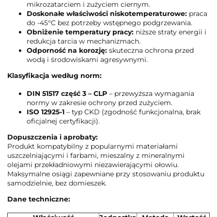
mikrozatarciem i zużyciem ciernym.
Doskonałe właściwości niskotemperaturowe:
praca
do -45°C bez potrzeby wstępnego podgrzewania.
Obniżenie temperatury pracy:
niższe straty energii i
redukcja tarcia w mechanizmach.
Odporność na korozję:
skuteczna ochrona przed
wodą i środowiskami agresywnymi.
Klasyfikacja według norm:
DIN 51517 część 3 – CLP
– przewyższa wymagania
normy w zakresie ochrony przed zużyciem.
ISO 12925-1
– typ CKD (zgodność funkcjonalna, brak
oficjalnej certyfikacji).
Dopuszczenia i aprobaty:
Produkt kompatybilny z popularnymi materiałami
uszczelniającymi i farbami, mieszalny z mineralnymi
olejami przekładniowymi niezawierającymi ołowiu.
Maksymalne osiągi zapewniane przy stosowaniu produktu
samodzielnie, bez domieszek.
Dane techniczne: