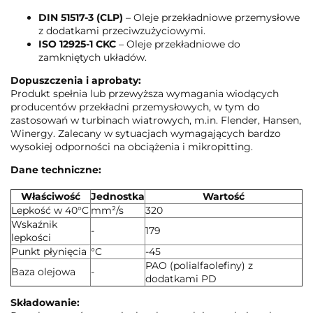
DIN 51517-3 (CLP)
– Oleje przekładniowe przemysłowe
z dodatkami przeciwzużyciowymi.
ISO 12925-1 CKC
– Oleje przekładniowe do
zamkniętych układów.
Dopuszczenia i aprobaty:
Produkt spełnia lub przewyższa wymagania wiodących
producentów przekładni przemysłowych, w tym do
zastosowań w turbinach wiatrowych, m.in. Flender, Hansen,
Winergy. Zalecany w sytuacjach wymagających bardzo
wysokiej odporności na obciążenia i mikropitting.
Dane techniczne:
Właściwość
Jednostka
Wartość
Lepkość w 40°C
mm²/s
320
Wskaźnik
-
179
lepkości
Punkt płynięcia
°C
-45
PAO (polialfaolefiny) z
Baza olejowa
-
dodatkami PD
Składowanie: