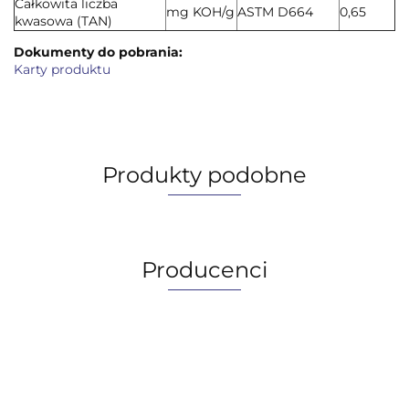
Całkowita liczba
mg KOH/g
ASTM D664
0,65
kwasowa (TAN)
Dokumenty do pobrania:
Karty produktu
Produkty podobne
Producenci
AGIP/ENI