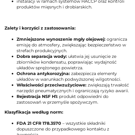
instalacji w ramach systemów HACCP oraz kontroli
produktów mięsnych i drobiarskich.
Zalety i korzyści z zastosowania:
Zmniejszone wynoszenie mgły olejowej:
ogranicza
emisję do atmosfery, zwiększając bezpieczeństwo w
strefach produkcyjnych.
Dobra separacja wody:
ułatwia jej usunięcie ze
zbiorników kondensatu, poprawiając wydajność
układów sprężonego powietrza.
Ochrona antykorozyjna:
zabezpiecza elementy
układów w warunkach podwyższonej wilgotności.
Właściwości przeciwzużyciowe:
zwiększają trwałość
narzędzi pneumatycznych i ograniczają ryzyko awarii.
Rejestracja NSF H1:
produkt odpowiedni do
zastosowań w przemyśle spożywczym.
Klasyfikacja według norm:
FDA 21 CFR 178.3570
– wszystkie składniki
dopuszczone do przypadkowego kontaktu z
żywnością