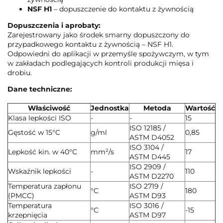
NSF H1
– dopuszczenie do kontaktu z żywnością
Dopuszczenia i aprobaty:
Zarejestrowany jako środek smarny dopuszczony do
przypadkowego kontaktu z żywnością – NSF H1.
Odpowiedni do aplikacji w przemyśle spożywczym, w tym
w zakładach podlegających kontroli produkcji mięsa i
drobiu.
Dane techniczne:
Właściwość
Jednostka
Metoda
Wartość
Klasa lepkości ISO
-
-
15
ISO 12185 /
Gęstość w 15°C
g/ml
0,85
ASTM D4052
ISO 3104 /
Lepkość kin. w 40°C
mm²/s
17
ASTM D445
ISO 2909 /
Wskaźnik lepkości
-
110
ASTM D2270
Temperatura zapłonu
ISO 2719 /
°C
180
(PMCC)
ASTM D93
Temperatura
ISO 3016 /
°C
-15
krzepnięcia
ASTM D97