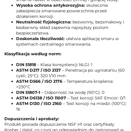
Wysoka ochrona antykorozyjna:
skutecznie
zabezpiecza smarowane powierzchnie przed
działaniem korozji.
Neutralność fizjologiczna:
bezwonny, bezsmakowy i
bezbarwny skład zapewnia najwyższy poziom
bezpieczeństwa.
Doskonała tłoczliwość:
ułatwia aplikację smaru w
systemach centralnego smarowania.
Klasyfikacja według norm:
DIN 51818
– Klasa konsystencji NLGI: 1
ASTM D217 / ISO 2137
– Penetracja po ugniataniu (60
cykli, 25°C): 320 1/10 mm
ASTM D566 / ISO 2176
– Temperatura kroplenia:
>230°C
DIN 51807-1
– Odporność na wodę (90°C): 0
ASTM D6138 / ISO 11007
– Test korozji SKF Emcor: 0/1
ASTM D130 / ISO 2160
– Test korozji na miedzi (100°C):
1b
Dopuszczenia i aprobaty:
Produkt posiada dopuszczenie NSF H1 oraz certyfikaty
Kosher i Halal, co czyni go odpowiednim do zastosowań w