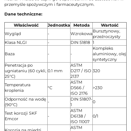
przemyśle spożywczym i farmaceutycznym.
Dane techniczne:
Właściwość
Jednostka
Metoda
Wartość
Bursztynowy,
Wygląd
-
Wzrokowa
przeźroczysty
Klasa NLGI
-
DIN 51818
1
Kompleks
Baza
-
-
aluminiowy, olej
syntetyczny
Penetracja po
ASTM
ugniataniu (60 cykli,
0.1 mm
D217 / ISO
320
25°C)
2137
ASTM
Temperatura
°C
D566 /
>230
kroplenia
ISO 2176
Odporność na wodę
DIN 51807-
-
0
(90°C)
1
ASTM
Test korozji SKF
-
D6138 /
0/1
Emcor
ISO 11007
ASTM
Korozja na miedzi