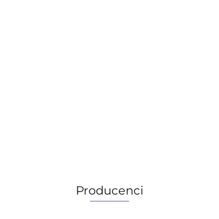
Castrol Optileb GR UF 1, 0,38KG
58.01
58.01
Producenci