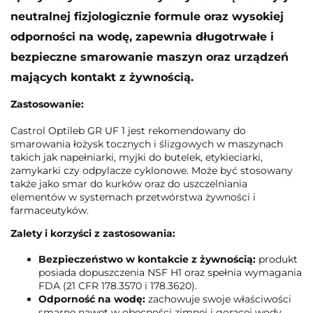
neutralnej fizjologicznie formule oraz wysokiej
odporności na wodę, zapewnia długotrwałe i
bezpieczne smarowanie maszyn oraz urządzeń
mających kontakt z żywnością.
Zastosowanie:
Castrol Optileb GR UF 1 jest rekomendowany do
smarowania łożysk tocznych i ślizgowych w maszynach
takich jak napełniarki, myjki do butelek, etykieciarki,
zamykarki czy odpylacze cyklonowe. Może być stosowany
także jako smar do kurków oraz do uszczelniania
elementów w systemach przetwórstwa żywności i
farmaceutyków.
Zalety i korzyści z zastosowania:
Bezpieczeństwo w kontakcie z żywnością:
produkt
posiada dopuszczenia NSF H1 oraz spełnia wymagania
FDA (21 CFR 178.3570 i 178.3620).
Odporność na wodę:
zachowuje swoje właściwości
smarne nawet w obecności zimnej i gorącej wody.