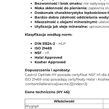
Bezwonność i brak smaku:
nie wpływają n
Niska skłonność do pienienia:
zapewnia sta
Doskonała charakterystyka lepkościowo
Bardzo dobra zdolność oddzielania wody
Mieszalność z olejami mineralnymi:
ułatwi
Utylizacja jak oleje mineralne:
uproszczone
Klasyfikacja według norm:
DIN 51524-2
– HLP
ISO 21469
NSF
– H1
Halal Approved
Kosher Approved
Dopuszczenia i aprobaty:
Castrol Optileb HY posiada certyfikat NSF H1 d
ISO 21469 oraz posiadają certyfikaty Halal i Kos
:contentReference[oaicite:2]{index=2}
Dane techniczne (HY 46):
Właściwość
Wygląd
-