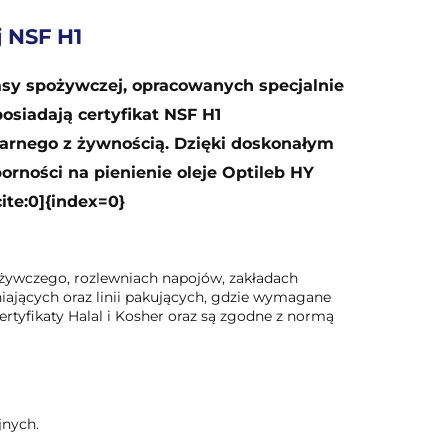
j NSF H1
asy spożywczej, opracowanych specjalnie
siadają certyfikat NSF H1
arnego z żywnością. Dzięki doskonałym
rności na pienienie oleje Optileb HY
te:0]{index=0}
żywczego, rozlewniach napojów, zakładach
jących oraz linii pakujących, gdzie wymagane
rtyfikaty Halal i Kosher oraz są zgodne z normą
jnych.