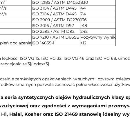
/m³
ISO 12185 / ASTM D4052
830
²/s
ISO 3104 / ASTM D445
44
²/s
ISO 3104 / ASTM D445
7,4
ISO 2909 / ASTM D2270
136
ISO 3016 / ASTM D97
-48
ISO 2592 / ASTM D92
242
ISO 7210 / ASTM D665B
Pozytywny wynik
pień obciążenia
ISO 14635-1
>12
h lepkości ISO VG 15, ISO VG 32, ISO VG 46 oraz ISO VG 68, um
ence[oaicite:3]{index=3}
czelnie zamkniętych opakowaniach, w suchym i czystym miejscu
środków smarnych pozwala zachować pełne właściwości użytkow
na seria syntetycznych olejów hydraulicznych klasy
wzużyciowej oraz zgodności z wymaganiami przemys
 H1, Halal, Kosher oraz ISO 21469 stanowią idealny 