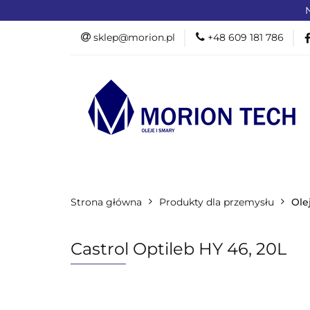
N
OFERTA DLA PR
sklep@morion.pl
+48 609 181 786
PRODUKTY RO
OFERTA DLA PRZEMYSŁU
OFERTA D
Strona główna
PROMOCJE %
Produkty dla przemysłu
Ole
Castrol Optileb HY 46, 20L