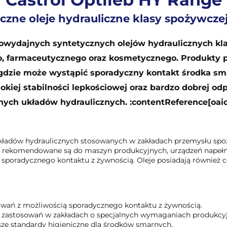
czne oleje hydrauliczne klasy spożywcze
kowydajnych syntetycznych olejów hydraulicznych kl
 farmaceutycznego oraz kosmetycznego. Produkty po
gdzie może wystąpić sporadyczny kontakt środka sm
ej stabilności lepkościowej oraz bardzo dobrej odpo
ch układów hydraulicznych. :contentReference[oaici
układów hydraulicznych stosowanych w zakładach przemysłu spo
 rekomendowane są do maszyn produkcyjnych, urządzeń napełnia
sporadycznego kontaktu z żywnością. Oleje posiadają również ce
wań z możliwością sporadycznego kontaktu z żywnością.
zastosowań w zakładach o specjalnych wymaganiach produkcy
ze standardy higieniczne dla środków smarnych.