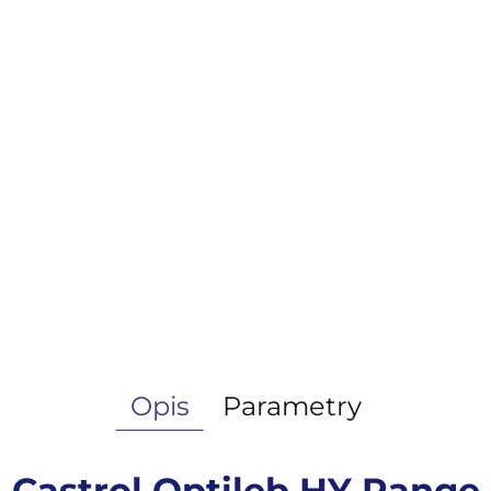
Opis
Parametry
Castrol Optileb HY Range