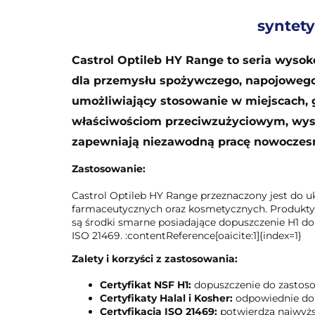
syntety
Castrol Optileb HY Range to seria wyso
dla przemysłu spożywczego, napojowego,
umożliwiający stosowanie w miejscach, 
właściwościom przeciwzużyciowym, wysoki
zapewniają niezawodną pracę nowoczesny
Zastosowanie:
Castrol Optileb HY Range przeznaczony jest do 
farmaceutycznych oraz kosmetycznych. Produkty
są środki smarne posiadające dopuszczenie H1 do 
ISO 21469. :contentReference[oaicite:1]{index=1}
Zalety i korzyści z zastosowania:
Certyfikat NSF H1:
dopuszczenie do zastoso
Certyfikaty Halal i Kosher:
odpowiednie do 
Certyfikacja ISO 21469:
potwierdza najwyżs