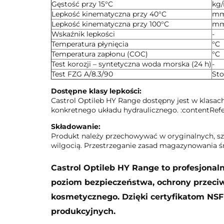
Gęstość przy 15°C
kg
Lepkość kinematyczna przy 40°C
mm
Lepkość kinematyczna przy 100°C
mm
Wskaźnik lepkości
-
Temperatura płynięcia
°C
Temperatura zapłonu (COC)
°C
Test korozji – syntetyczna woda morska (24 h)
-
Test FZG A/8.3/90
Sto
Dostępne klasy lepkości:
Castrol Optileb HY Range dostępny jest w klasac
konkretnego układu hydraulicznego. :contentRefer
Składowanie:
Produkt należy przechowywać w oryginalnych, sz
wilgocią. Przestrzeganie zasad magazynowania 
Castrol Optileb HY Range to profesjonal
poziom bezpieczeństwa, ochrony przeci
kosmetycznego. Dzięki certyfikatom NSF
produkcyjnych.