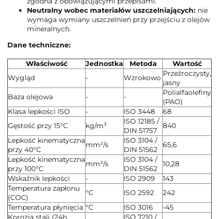
zgodna z obowiązującymi przepisami.
Neutralny wobec materiałów uszczelniających:
nie
wymaga wymiany uszczelnień przy przejściu z olejów
mineralnych.
Dane techniczne:
Właściwość
Jednostka
Metoda
Wartość
Przeźroczysty,
Wygląd
-
Wzrokowo
jasny
Polialfaolefiny
Baza olejowa
-
-
(PAO)
Klasa lepkości ISO
-
ISO 3448
68
ISO 12185 /
Gęstość przy 15°C
kg/m³
840
DIN 51757
Lepkość kinematyczna
ISO 3104 /
mm²/s
65,6
przy 40°C
DIN 51562
Lepkość kinematyczna
ISO 3104 /
mm²/s
10,28
przy 100°C
DIN 51562
Wskaźnik lepkości
-
ISO 2909
143
Temperatura zapłonu
°C
ISO 2592
242
(COC)
Temperatura płynięcia
°C
ISO 3016
-45
Korozja stali (24h,
ISO 7210 /