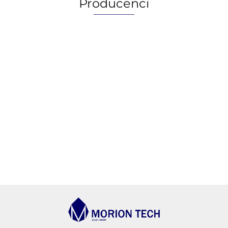
Producenci
AGIP/ENI
BECHEM
BLASER