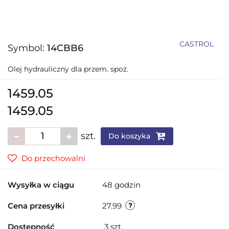
CASTROL
Symbol:
14CBB6
Olej hydrauliczny dla przem. spoż.
1459.05
1459.05
szt.
Do koszyka
Do przechowalni
Wysyłka w ciągu
48 godzin
Cena przesyłki
27.99
Dostępność
3
szt.