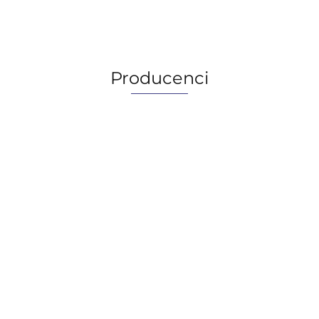
2185.44
Producenci
AGIP/ENI
BECHEM