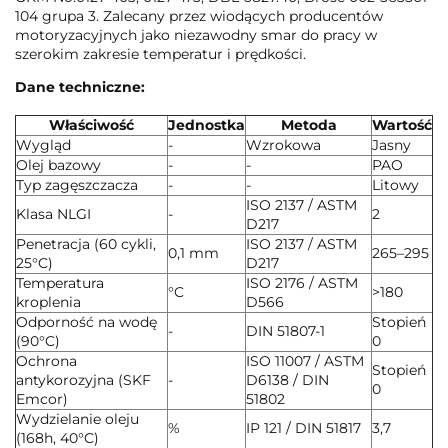
104 grupa 3. Zalecany przez wiodących producentów
motoryzacyjnych jako niezawodny smar do pracy w
szerokim zakresie temperatur i prędkości.
Dane techniczne:
Właściwość
Jednostka
Metoda
Wartość
Wygląd
-
Wzrokowa
Jasny
Olej bazowy
-
-
PAO
Typ zagęszczacza
-
-
Litowy
ISO 2137 / ASTM
Klasa NLGI
-
2
D217
Penetracja (60 cykli,
ISO 2137 / ASTM
0,1 mm
265–295
25°C)
D217
Temperatura
ISO 2176 / ASTM
°C
>180
kroplenia
D566
Odporność na wodę
Stopień
-
DIN 51807-1
(90°C)
0
Ochrona
ISO 11007 / ASTM
Stopień
antykorozyjna (SKF
-
D6138 / DIN
0
Emcor)
51802
Wydzielanie oleju
%
IP 121 / DIN 51817
3,7
(168h, 40°C)