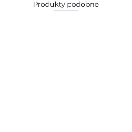
Produkty podobne
Castrol Optitemp LG 2, 18KG
2185.44