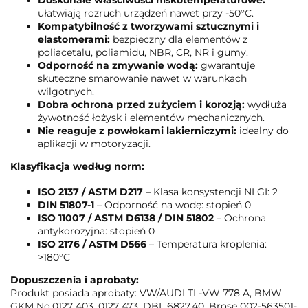
ułatwiają rozruch urządzeń nawet przy -50°C.
Kompatybilność z tworzywami sztucznymi i
elastomerami:
bezpieczny dla elementów z
poliacetalu, poliamidu, NBR, CR, NR i gumy.
Odporność na zmywanie wodą:
gwarantuje
skuteczne smarowanie nawet w warunkach
wilgotnych.
Dobra ochrona przed zużyciem i korozją:
wydłuża
żywotność łożysk i elementów mechanicznych.
Nie reaguje z powłokami lakierniczymi:
idealny do
aplikacji w motoryzacji.
Klasyfikacja według norm:
ISO 2137 / ASTM D217
– Klasa konsystencji NLGI: 2
DIN 51807-1
– Odporność na wodę: stopień 0
ISO 11007 / ASTM D6138 / DIN 51802
– Ochrona
antykorozyjna: stopień 0
ISO 2176 / ASTM D566
– Temperatura kroplenia:
>180°C
Dopuszczenia i aprobaty:
Produkt posiada aprobaty: VW/AUDI TL-VW 778 A, BMW
GKM No.0127 403, 0127 473, DBL 6827.40, Brose 002-563501-