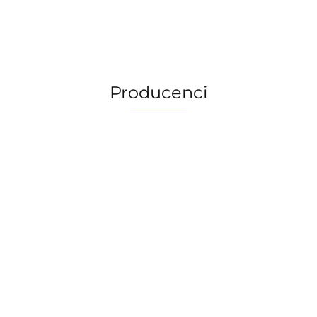
149.57
149.57
Producenci
AGIP/ENI
BECHEM