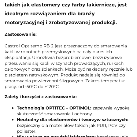
takich jak elastomery czy farby lakiernicze, jest
idealnym rozwiązaniem dla branży
motoryzacyjnej i zrobotyzowanej produkcji.
Zastosowanie:
Castrol Optitemp RB 2 jest przeznaczony do smarowania
kabli w robotach przemysłowych na cały okres ich
eksploatacji. Umożliwia bezproblemowe, bezzużyciowe
przesuwanie się kabli w szynach prowadzących, rurkach
osłonowych oraz ściankach. Może być nakładany ręcznie lub
pistoletem natryskowym. Produkt nadaje się również do
smarowania powierzchni ślizgowych. Zakres temperatur
pracy: od -50°C do +120°C.
Zalety i korzyści z zastosowania:
Technologia OPTITEC – OPTIMOL:
zapewnia wysoką
skuteczność smarowania i ochrony.
Neutralny dla elastomerów i tworzyw sztucznych:
bezpieczny dla materiałów takich jak PUR, PCV czy
poliester.
Nie wpływa na powłoki lakiernicze:
bezpieczny dla