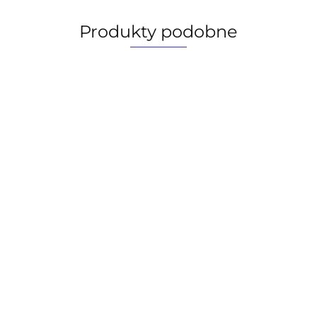
Produkty podobne
Castrol Optitemp RB 2, 1KG