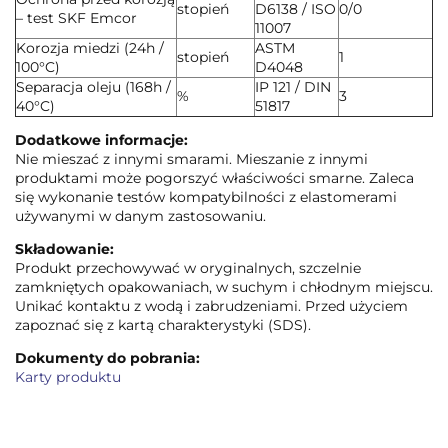
stopień
D6138 / ISO
0/0
– test SKF Emcor
11007
Korozja miedzi (24h /
ASTM
stopień
1
100°C)
D4048
Separacja oleju (168h /
IP 121 / DIN
%
3
40°C)
51817
Dodatkowe informacje:
Nie mieszać z innymi smarami. Mieszanie z innymi
produktami może pogorszyć właściwości smarne. Zaleca
się wykonanie testów kompatybilności z elastomerami
używanymi w danym zastosowaniu.
Składowanie:
Produkt przechowywać w oryginalnych, szczelnie
zamkniętych opakowaniach, w suchym i chłodnym miejscu.
Unikać kontaktu z wodą i zabrudzeniami. Przed użyciem
zapoznać się z kartą charakterystyki (SDS).
Dokumenty do pobrania:
Karty produktu