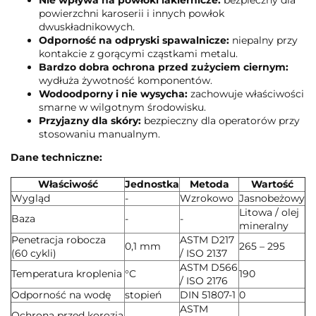
powierzchni karoserii i innych powłok
dwuskładnikowych.
Odporność na odpryski spawalnicze:
niepalny przy
kontakcie z gorącymi cząstkami metalu.
Bardzo dobra ochrona przed zużyciem ciernym:
wydłuża żywotność komponentów.
Wodoodporny i nie wysycha:
zachowuje właściwości
smarne w wilgotnym środowisku.
Przyjazny dla skóry:
bezpieczny dla operatorów przy
stosowaniu manualnym.
Dane techniczne:
Właściwość
Jednostka
Metoda
Wartość
Wygląd
-
Wzrokowo
Jasnobeżowy
Litowa / olej
Baza
-
-
mineralny
Penetracja robocza
ASTM D217
0,1 mm
265 – 295
(60 cykli)
/ ISO 2137
ASTM D566
Temperatura kroplenia
°C
190
/ ISO 2176
Odporność na wodę
stopień
DIN 51807-1
0
ASTM
Ochrona przed korozją