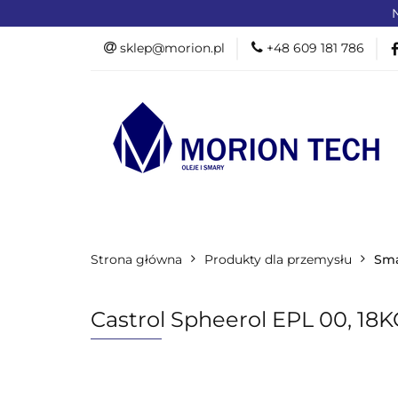
N
OFERTA DLA PR
sklep@morion.pl
+48 609 181 786
PRODUKTY RO
OFERTA DLA PRZEMYSŁU
OFERTA D
Strona główna
PROMOCJE %
Produkty dla przemysłu
Sma
Castrol Spheerol EPL 00, 18