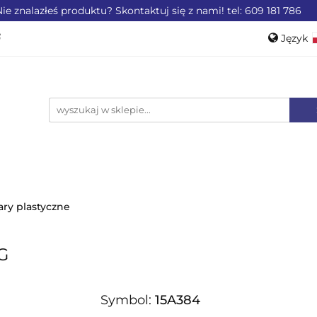
ie znalazłeś produktu? Skontaktuj się z nami! tel: 609 181 786
ZEMYSŁU
OFERTA DLA LOTNICTWA
OFERTA DL
Język
WEROWE
AKCESORIA
PROMOCJE %
Pols
Engli
LA LOTNICTWA
OFERTA DLA MOTORYZACJI
PRO
ry plastyczne
KG
Symbol:
15A384