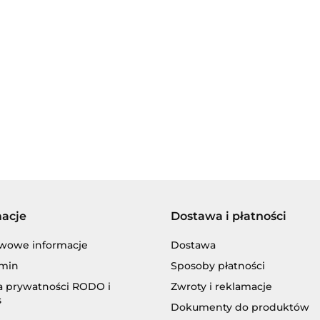
AGIP/ENI
BECHEM
macje
Dostawa i płatności
BLASER
wowe informacje
Dostawa
min
Sposoby płatności
ka prywatności RODO i
Zwroty i reklamacje
s
Dokumenty do produktów