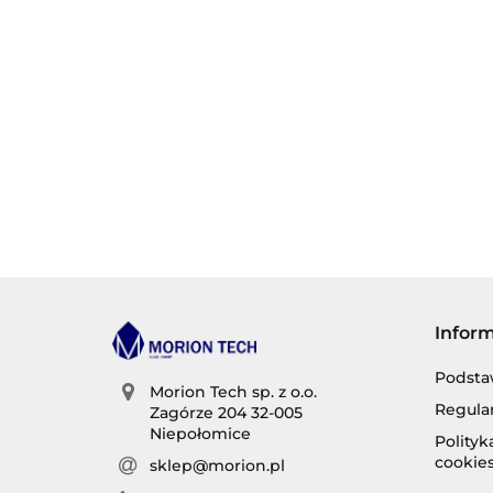
Infor
Podsta
Morion Tech sp. z o.o.
Regula
Zagórze 204 32-005
Niepołomice
Polity
cookie
sklep@morion.pl