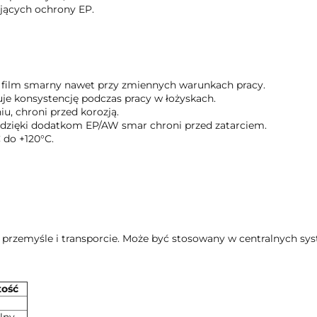
ących ochrony EP.
 film smarny nawet przy zmiennych warunkach pracy.
e konsystencję podczas pracy w łożyskach.
u, chroni przed korozją.
dzięki dodatkom EP/AW smar chroni przed zatarciem.
 do +120°C.
przemyśle i transporcie. Może być stosowany w centralnych s
ość