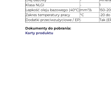
Olej bazowy
-
Minera
Klasa NLGI
-
1
Lepkość oleju bazowego (40°C)
mm²/s
150–2
Zakres temperatury pracy
°C
-20 do
Dodatki przeciwzużyciowe / EP
-
Tak (E
Dokumenty do pobrania:
Karty produktu