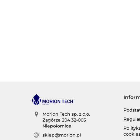
Infor
Podsta
Morion Tech sp. z o.o.
Regula
Zagórze 204 32-005
Niepołomice
Polity
cookie
sklep@morion.pl