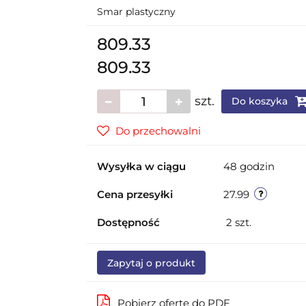
Smar plastyczny
809.33
809.33
szt.
Do koszyka
Do przechowalni
Wysyłka w ciągu
48 godzin
Cena przesyłki
27.99
Dostępność
2
szt.
Zapytaj o produkt
Pobierz ofertę do PDF