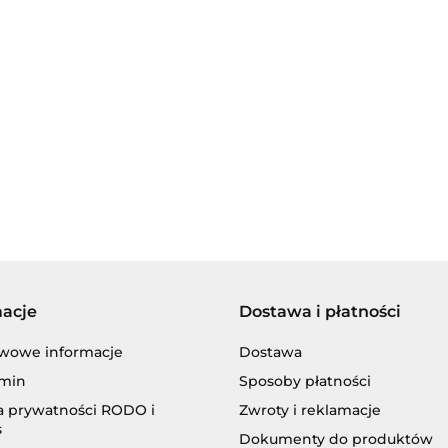
AGIP/ENI
BECHEM
macje
Dostawa i płatności
BLASER
wowe informacje
Dostawa
min
Sposoby płatności
ka prywatności RODO i
Zwroty i reklamacje
s
Dokumenty do produktów