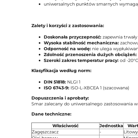
uniwersalnych punktów smarnych wymagaj
Zalety i korzyści z zastosowania:
Doskonała przyczepność:
zapewnia trwały
Wysoka stabilność mechaniczna:
zachowuj
Odporność na wodę:
nie ulega wypłukiwani
Zdolność przenoszenia dużych obciążeń:
Szeroki zakres temperatur pracy:
od -20°C
Klasyfikacja według norm:
DIN 51818:
NLGI 1
ISO 6743-9:
ISO-L-XBCEA 1 (szacowana)
Dopuszczenia i aprobaty:
Smar zalecany do uniwersalnego zastosowania w 
Dane techniczne:
Właściwość
Jednostka
Wart
Zagęszczacz
-
Litowy