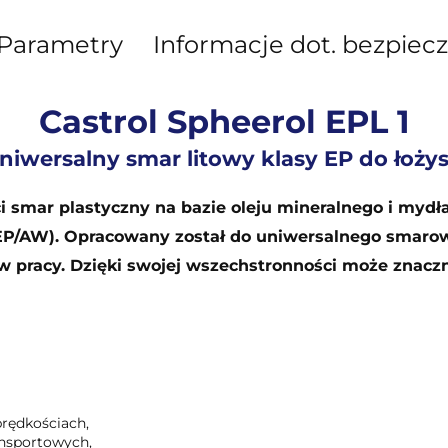
Parametry
Informacje dot. bezpiec
Castrol Spheerol EPL 1
niwersalny smar litowy klasy EP do łoży
ści smar plastyczny na bazie oleju mineralnego i myd
EP/AW). Opracowany został do uniwersalnego smarow
w pracy. Dzięki swojej wszechstronności może znac
prędkościach,
ansportowych,