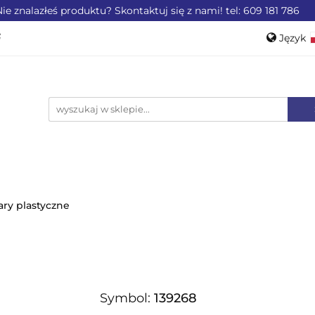
ie znalazłeś produktu? Skontaktuj się z nami! tel: 609 181 786
ZEMYSŁU
OFERTA DLA LOTNICTWA
OFERTA DL
Język
WEROWE
AKCESORIA
PROMOCJE %
Pols
Engli
LA LOTNICTWA
OFERTA DLA MOTORYZACJI
PRO
ry plastyczne
Symbol:
139268