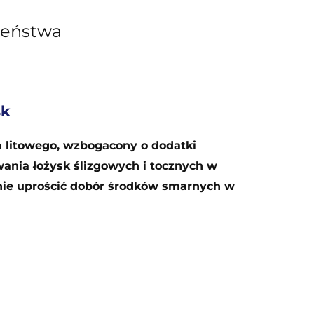
zeństwa
sk
ła litowego, wzbogacony o dodatki
ania łożysk ślizgowych i tocznych w
znie uprościć dobór środków smarnych w