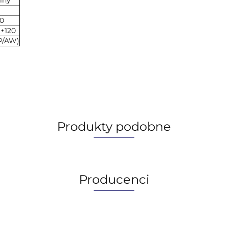
lny
00
 +120
P/AW)
Produkty podobne
Producenci