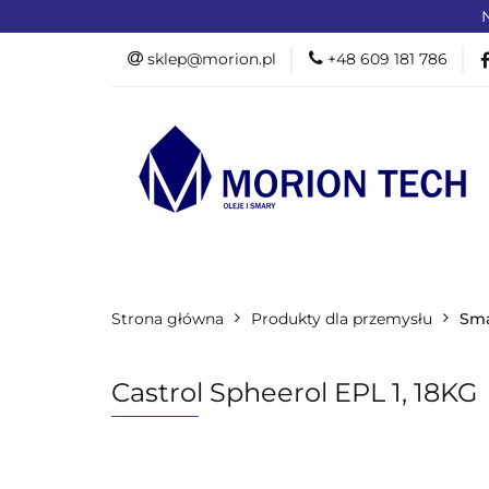
N
OFERTA DLA PR
sklep@morion.pl
+48 609 181 786
PRODUKTY RO
OFERTA DLA PRZEMYSŁU
OFERTA D
Strona główna
PROMOCJE %
Produkty dla przemysłu
Sma
Castrol Spheerol EPL 1, 18KG