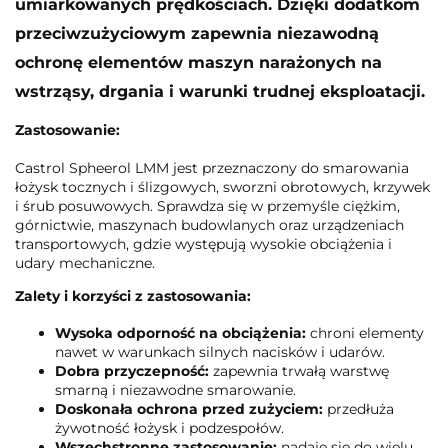
umiarkowanych prędkościach. Dzięki dodatkom
przeciwzużyciowym zapewnia niezawodną
ochronę elementów maszyn narażonych na
wstrząsy, drgania i warunki trudnej eksploatacji.
Zastosowanie:
Castrol Spheerol LMM jest przeznaczony do smarowania
łożysk tocznych i ślizgowych, sworzni obrotowych, krzywek
i śrub posuwowych. Sprawdza się w przemyśle ciężkim,
górnictwie, maszynach budowlanych oraz urządzeniach
transportowych, gdzie występują wysokie obciążenia i
udary mechaniczne.
Zalety i korzyści z zastosowania:
Wysoka odporność na obciążenia:
chroni elementy
nawet w warunkach silnych nacisków i udarów.
Dobra przyczepność:
zapewnia trwałą warstwę
smarną i niezawodne smarowanie.
Doskonała ochrona przed zużyciem:
przedłuża
żywotność łożysk i podzespołów.
Wszechstronne zastosowanie:
nadaje się do wielu