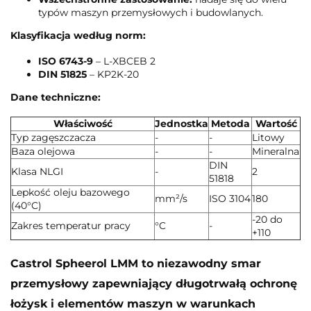
typów maszyn przemysłowych i budowlanych.
Klasyfikacja według norm:
ISO 6743-9
– L-XBCEB 2
DIN 51825
– KP2K-20
Dane techniczne:
Właściwość
Jednostka
Metoda
Wartość
Typ zagęszczacza
-
-
Litowy
Baza olejowa
-
-
Mineralna
DIN
Klasa NLGI
-
2
51818
Lepkość oleju bazowego
mm²/s
ISO 3104
180
(40°C)
-20 do
Zakres temperatur pracy
°C
-
+110
Castrol Spheerol LMM to niezawodny smar
przemysłowy zapewniający długotrwałą ochronę
łożysk i elementów maszyn w warunkach