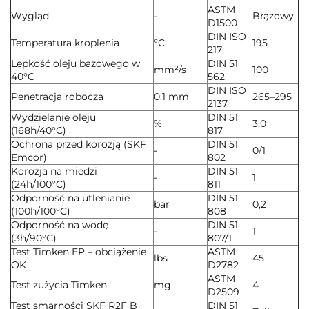
ASTM
Wygląd
-
Brązowy
D1500
DIN ISO
Temperatura kroplenia
°C
195
217
Lepkość oleju bazowego w
DIN 51
mm²/s
100
40°C
562
DIN ISO
Penetracja robocza
0,1 mm
265–295
2137
Wydzielanie oleju
DIN 51
%
3,0
(168h/40°C)
817
Ochrona przed korozją (SKF
DIN 51
-
0/1
Emcor)
802
Korozja na miedzi
DIN 51
-
1
(24h/100°C)
811
Odporność na utlenianie
DIN 51
bar
0,2
(100h/100°C)
808
Odporność na wodę
DIN 51
-
1
(3h/90°C)
807/1
Test Timken EP – obciążenie
ASTM
lbs
45
OK
D2782
ASTM
Test zużycia Timken
mg
4
D2509
Test smarności SKF R2F B
DIN 51