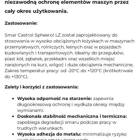
niezawodną ochronę elementów maszyn przez
cały okres użytkowania.
Zastosowanie:
Smar Castrol Spheerol LZ został zaprojektowany do
stosowania w wysoko obciążonych łożyskach w maszynach
przemysłowych, rolniczych, leśnych oraz w pojazdach
budowlanych i transportowych. Idealny do przegubów,
piast kół, zębatek, przekładni oraz wszelkich miejsc
narażonych na kurz, wilgoć i duże obciążenia mechaniczne.
Zakres temperatur pracy: od -20°C do +120°C (krótkotrwale
do +130°C).
Zalety i korzyści z zastosowania:
Wysoka odporność na starzenie:
zapewnia
długookresową ochronę i wydłuża okresy między
wymianami.
Doskonała stabilność mechaniczna i termiczna:
zapobiega degradacji smaru podczas pracy w
trudnych warunkach.
Wysoka adhezja do metalu:
minimalizuje ryzyko
wypłukiwania smaru przez wodę.