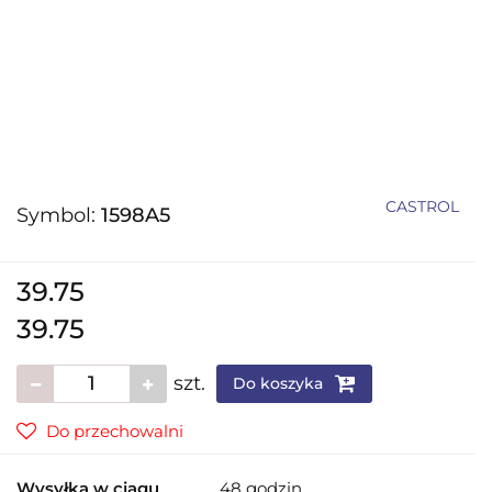
CASTROL
Symbol:
1598A5
39.75
39.75
szt.
Do koszyka
Do przechowalni
Wysyłka w ciągu
48 godzin