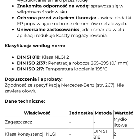
Znakomita odporność na wodę:
sprawdza się w
wilgotnym środowisku.
Ochrona przed zużyciem i korozją:
zawiera dodatki
EP poprawiające ochronę elementów metalowych.
Uniwersalne zastosowanie:
jeden smar do wielu
aplikacji redukuje koszty magazynowania.
Klasyfikacja według norm:
DIN 51 818:
Klasa NLGI 2
DIN ISO 2137:
Penetracja robocza 265–295 (0,1 mm)
DIN ISO 217:
Temperatura kroplenia 195°C
Dopuszczenia i aprobaty:
Zgodność ze specyfikacją Mercedes-Benz (str. 267). Nie
zawiera ołowiu.
Dane techniczne:
Właściwość
Jednostka
Metoda
Wartość
Mydło
Zagęszczacz
-
-
litowe
DIN 51
Klasa konsystencji NLGI
-
2
818