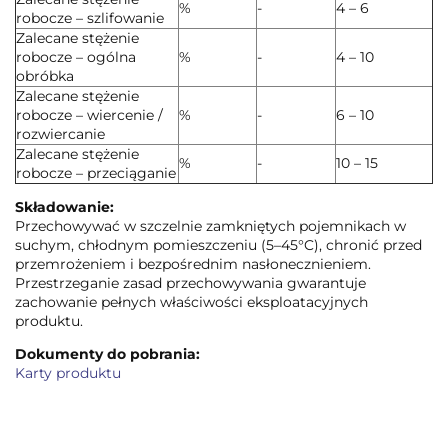
%
-
4 – 6
robocze – szlifowanie
Zalecane stężenie
robocze – ogólna
%
-
4 – 10
obróbka
Zalecane stężenie
robocze – wiercenie /
%
-
6 – 10
rozwiercanie
Zalecane stężenie
%
-
10 – 15
robocze – przeciąganie
Składowanie:
Przechowywać w szczelnie zamkniętych pojemnikach w
suchym, chłodnym pomieszczeniu (5–45°C), chronić przed
przemrożeniem i bezpośrednim nasłonecznieniem.
Przestrzeganie zasad przechowywania gwarantuje
zachowanie pełnych właściwości eksploatacyjnych
produktu.
Dokumenty do pobrania:
Karty produktu