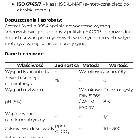
ISO 6743/7
– klasa: ISO-L-MAF (syntetyczna ciecz do
obróbki metali).
Dopuszczenia i aprobaty:
Castrol Syntilo 9954 spełnia nowoczesne wymogi
środowiskowe, jest zgodny z polityką HACCP i odpowiedni
do zastosowań przemysłowych w różnych branżach, w tym
motoryzacyjnej, lotniczej i precyzyjnej.
Dane techniczne:
Właściwość
Jednostka
Metoda
Wartość
Wygląd koncentratu
-
Wzrokowa
Jasnożółty
Zawartość oleju
%
-
0
mineralnego
Wygląd roztworu
-
Wzrokowa
Przeźroczysty
DIN 51369
pH (5%)
-
/ ASTM
8,6
E70-97
Współczynnik
-
-
1,4
refraktometryczny
ppm
Zakres twardości wody
-
10 – 300
CaCO₃
Zalecane stężenie