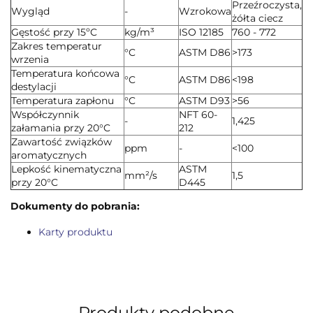
Przeźroczysta,
Wygląd
-
Wzrokowa
żółta ciecz
Gęstość przy 15ºC
kg/m³
ISO 12185
760 - 772
Zakres temperatur
°C
ASTM D86
>173
wrzenia
Temperatura końcowa
°C
ASTM D86
<198
destylacji
Temperatura zapłonu
°C
ASTM D93
>56
Współczynnik
NFT 60-
-
1,425
załamania przy 20°C
212
Zawartość związków
ppm
-
<100
aromatycznych
Lepkość kinematyczna
ASTM
mm²/s
1,5
przy 20°C
D445
Dokumenty do pobrania:
Karty produktu
Produkty podobne