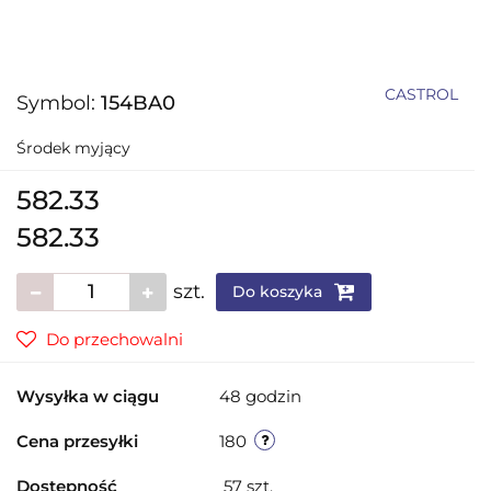
CASTROL
Symbol:
154BA0
Środek myjący
582.33
582.33
szt.
Do koszyka
Do przechowalni
Wysyłka w ciągu
48 godzin
Cena przesyłki
180
Dostępność
57
szt.