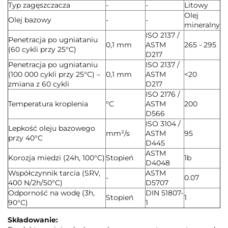
Typ zagęszczacza
-
-
Litowy
Olej
Olej bazowy
-
-
mineralny
ISO 2137 /
Penetracja po ugniataniu
0,1 mm
ASTM
265 - 295
(60 cykli przy 25°C)
D217
Penetracja po ugniataniu
ISO 2137 /
(100 000 cykli przy 25°C) –
0,1 mm
ASTM
<20
zmiana z 60 cykli
D217
ISO 2176 /
Temperatura kroplenia
°C
ASTM
200
D566
ISO 3104 /
Lepkość oleju bazowego
mm²/s
ASTM
95
przy 40°C
D445
ASTM
Korozja miedzi (24h, 100°C)
Stopień
1b
D4048
Współczynnik tarcia (SRV,
ASTM
-
0.07
400 N/2h/50°C)
D5707
Odporność na wodę (3h,
DIN 51807-
Stopień
1
90°C)
1
Składowanie: