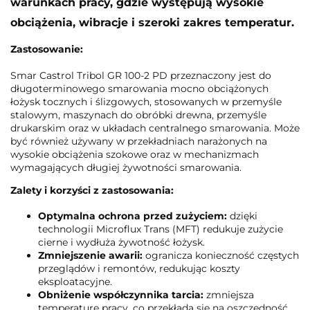
warunkach pracy, gdzie występują wysokie
obciążenia, wibracje i szeroki zakres temperatur.
Zastosowanie:
Smar Castrol Tribol GR 100-2 PD przeznaczony jest do
długoterminowego smarowania mocno obciążonych
łożysk tocznych i ślizgowych, stosowanych w przemyśle
stalowym, maszynach do obróbki drewna, przemyśle
drukarskim oraz w układach centralnego smarowania. Może
być również używany w przekładniach narażonych na
wysokie obciążenia szokowe oraz w mechanizmach
wymagających długiej żywotności smarowania.
Zalety i korzyści z zastosowania:
Optymalna ochrona przed zużyciem:
dzięki
technologii Microflux Trans (MFT) redukuje zużycie
cierne i wydłuża żywotność łożysk.
Zmniejszenie awarii:
ogranicza konieczność częstych
przeglądów i remontów, redukując koszty
eksploatacyjne.
Obniżenie współczynnika tarcia:
zmniejsza
temperaturę pracy, co przekłada się na oszczędność