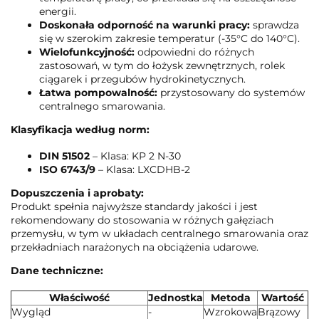
energii.
Doskonała odporność na warunki pracy:
sprawdza
się w szerokim zakresie temperatur (-35°C do 140°C).
Wielofunkcyjność:
odpowiedni do różnych
zastosowań, w tym do łożysk zewnętrznych, rolek
ciągarek i przegubów hydrokinetycznych.
Łatwa pompowalność:
przystosowany do systemów
centralnego smarowania.
Klasyfikacja według norm:
DIN 51502
– Klasa: KP 2 N-30
ISO 6743/9
– Klasa: LXCDHB-2
Dopuszczenia i aprobaty:
Produkt spełnia najwyższe standardy jakości i jest
rekomendowany do stosowania w różnych gałęziach
przemysłu, w tym w układach centralnego smarowania oraz
przekładniach narażonych na obciążenia udarowe.
Dane techniczne:
Właściwość
Jednostka
Metoda
Wartość
Wygląd
-
Wzrokowa
Brązowy