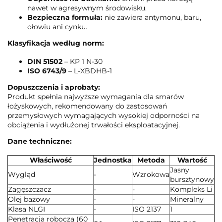
nawet w agresywnym środowisku.
Bezpieczna formuła:
nie zawiera antymonu, baru,
ołowiu ani cynku.
Klasyfikacja według norm:
DIN 51502
– KP 1 N-30
ISO 6743/9
– L-XBDHB-1
Dopuszczenia i aprobaty:
Produkt spełnia najwyższe wymagania dla smarów
łożyskowych, rekomendowany do zastosowań
przemysłowych wymagających wysokiej odporności na
obciążenia i wydłużonej trwałości eksploatacyjnej.
Dane techniczne:
Właściwość
Jednostka
Metoda
Wartość
Jasny
Wygląd
-
Wzrokowa
bursztynowy
Zagęszczacz
-
-
Kompleks Li
Olej bazowy
-
-
Mineralny
Klasa NLGI
-
ISO 2137
1
Penetracja robocza (60