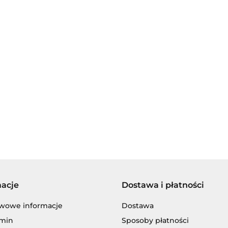
AGIP/ENI
BECHEM
macje
Dostawa i płatności
BLASER
wowe informacje
Dostawa
min
Sposoby płatności