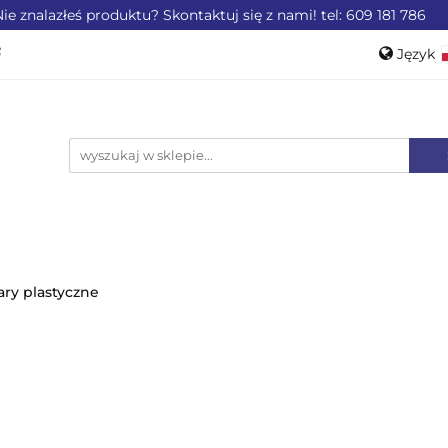
ie znalazłeś produktu? Skontaktuj się z nami! tel: 609 181 786
ZEMYSŁU
OFERTA DLA LOTNICTWA
OFERTA DL
Język
WEROWE
AKCESORIA
PROMOCJE %
Pols
Engli
LA LOTNICTWA
OFERTA DLA MOTORYZACJI
PRO
ry plastyczne