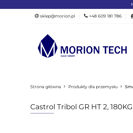
N
OFERTA DLA PR
sklep@morion.pl
+48 609 181 786
PRODUKTY RO
OFERTA DLA PRZEMYSŁU
OFERTA D
Strona główna
PROMOCJE %
Produkty dla przemysłu
Sma
Castrol Tribol GR HT 2, 180KG