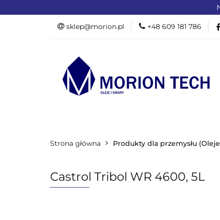
N
OFERTA DLA PR
sklep@morion.pl
+48 609 181 786
PRODUKTY RO
OFERTA DLA PRZEMYSŁU
OFERTA D
Strona główna
PROMOCJE %
Produkty dla przemysłu (Oleje
Castrol Tribol WR 4600, 5L