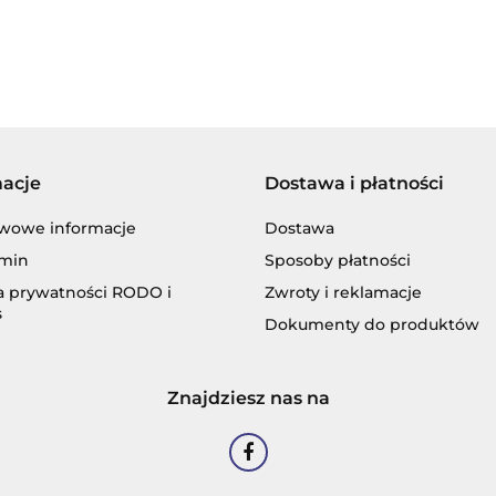
BECHEM
macje
Dostawa i płatności
BLASER
wowe informacje
Dostawa
min
Sposoby płatności
ka prywatności RODO i
Zwroty i reklamacje
s
Dokumenty do produktów
CASTROL
Znajdziesz nas na