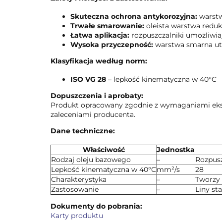
Skuteczna ochrona antykorozyjna:
warstw
Trwałe smarowanie:
oleista warstwa reduku
Łatwa aplikacja:
rozpuszczalniki umożliwiaj
Wysoka przyczepność:
warstwa smarna utr
Klasyfikacja według norm:
ISO VG 28
– lepkość kinematyczna w 40°C
Dopuszczenia i aprobaty:
Produkt opracowany zgodnie z wymaganiami eksp
zaleceniami producenta.
Dane techniczne:
Właściwość
Jednostka
Rodzaj oleju bazowego
–
Rozpusz
Lepkość kinematyczna w 40°C
mm²/s
28
Charakterystyka
–
Tworzy 
Zastosowanie
–
Liny st
Dokumenty do pobrania:
Karty produktu