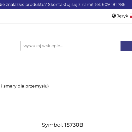
ie znalazłeś produktu? Skontaktuj się z nami! tel: 609 181 786
ZEMYSŁU
OFERTA DLA LOTNICTWA
OFERTA DL
Język
WEROWE
AKCESORIA
PROMOCJE %
Pols
Engli
LA LOTNICTWA
OFERTA DLA MOTORYZACJI
PRO
 i smary dla przemysłu)
Symbol:
15730B