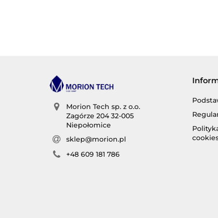
Infor
Podsta
Morion Tech sp. z o.o.
Regula
Zagórze 204 32-005
Niepołomice
Polity
cookie
sklep@morion.pl
+48 609 181 786