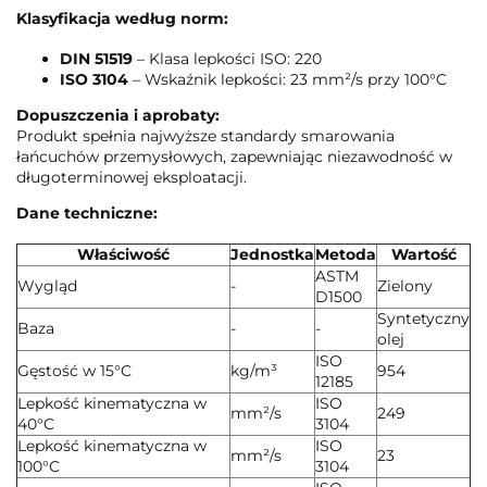
Klasyfikacja według norm:
DIN 51519
– Klasa lepkości ISO: 220
ISO 3104
– Wskaźnik lepkości: 23 mm²/s przy 100°C
Dopuszczenia i aprobaty:
Produkt spełnia najwyższe standardy smarowania
łańcuchów przemysłowych, zapewniając niezawodność w
długoterminowej eksploatacji.
Dane techniczne:
Właściwość
Jednostka
Metoda
Wartość
ASTM
Wygląd
-
Zielony
D1500
Syntetyczny
Baza
-
-
olej
ISO
Gęstość w 15°C
kg/m³
954
12185
Lepkość kinematyczna w
ISO
mm²/s
249
40°C
3104
Lepkość kinematyczna w
ISO
mm²/s
23
100°C
3104