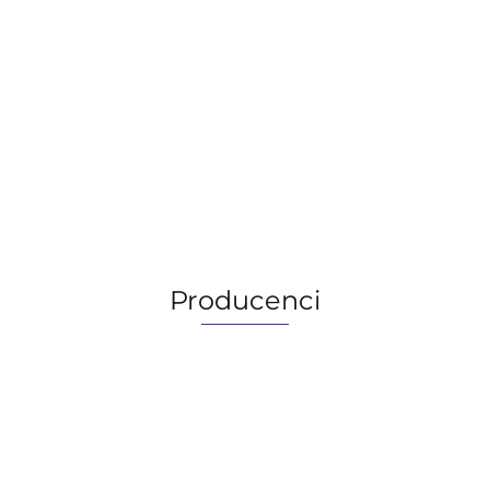
Castrol Viscogen KL 23 Spray, 0.4L
52.09
52.09
Producenci
AGIP/ENI