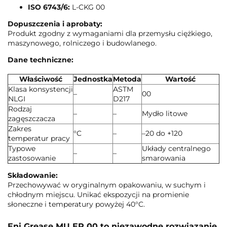
ISO 6743/6:
L-CKG 00
Dopuszczenia i aprobaty:
Produkt zgodny z wymaganiami dla przemysłu ciężkiego,
maszynowego, rolniczego i budowlanego.
Dane techniczne:
Właściwość
Jednostka
Metoda
Wartość
Klasa konsystencji
ASTM
–
00
NLGI
D217
Rodzaj
–
–
Mydło litowe
zagęszczacza
Zakres
°C
–
–20 do +120
temperatur pracy
Typowe
Układy centralnego
–
–
zastosowanie
smarowania
Składowanie:
Przechowywać w oryginalnym opakowaniu, w suchym i
chłodnym miejscu. Unikać ekspozycji na promienie
słoneczne i temperatury powyżej 40°C.
Eni Grease MU EP 00 to niezawodne rozwiązanie