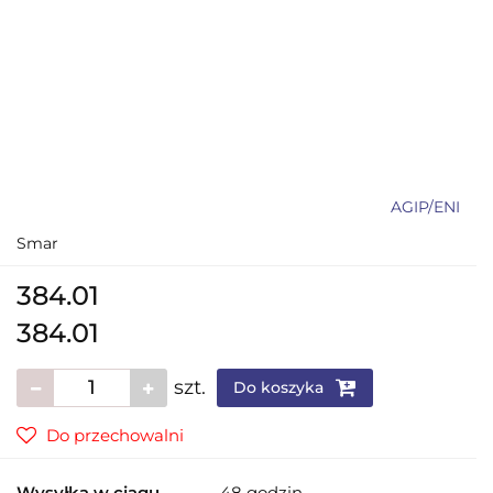
AGIP/ENI
Smar
384.01
384.01
szt.
Do koszyka
Do przechowalni
Wysyłka w ciągu
48 godzin