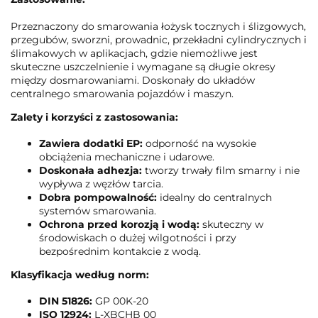
Przeznaczony do smarowania łożysk tocznych i ślizgowych,
przegubów, sworzni, prowadnic, przekładni cylindrycznych i
ślimakowych w aplikacjach, gdzie niemożliwe jest
skuteczne uszczelnienie i wymagane są długie okresy
między dosmarowaniami. Doskonały do układów
centralnego smarowania pojazdów i maszyn.
Zalety i korzyści z zastosowania:
Zawiera dodatki EP:
odporność na wysokie
obciążenia mechaniczne i udarowe.
Doskonała adhezja:
tworzy trwały film smarny i nie
wypływa z węzłów tarcia.
Dobra pompowalność:
idealny do centralnych
systemów smarowania.
Ochrona przed korozją i wodą:
skuteczny w
środowiskach o dużej wilgotności i przy
bezpośrednim kontakcie z wodą.
Klasyfikacja według norm:
DIN 51826:
GP 00K-20
ISO 12924:
L-XBCHB 00