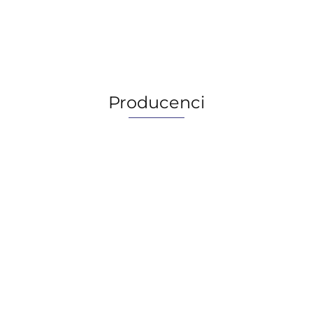
159.90
159.90
Producenci
AGIP/ENI
BECHEM