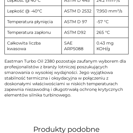
Lepkość @ 40°C
ASTM D 445
24.2 mm²/s
Lepkość @ -40°C
ASTM D 2532
7,950 mm²/s
Temperatura płynięcia
ASTM D 97
-57 °C
Temperatura zapłonu
ASTM D92
265 °C
Całkowita liczba
SAE
0.43 mg
kwasowa
ARP5088
KOH/g
Eastman Turbo Oil 2380 pozostaje zaufanym wyborem dla
profesjonalistów z branży lotniczej poszukujących
smarowania o wysokiej wydajności. Jego wyjątkowa
stabilność termiczna i oksydacyjna w połączeniu z
doskonałymi właściwościami w niskich temperaturach
zapewnia niezawodną i długotrwałą ochronę krytycznych
elementów silnika turbinowego.
Produkty podobne