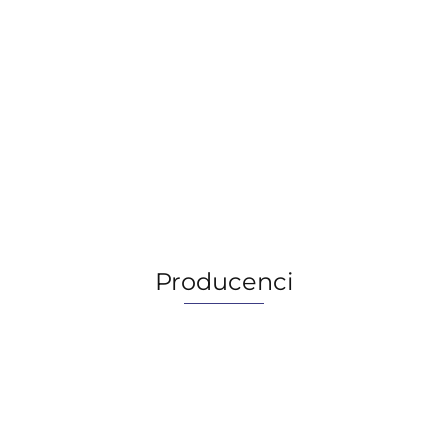
Eastman Turbo Oil 2380, 1QT/0,95L
159.90
159.90
Producenci
AGIP/ENI