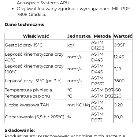
Aerospace Systems APU.
Olej kwalifikowany zgodnie z wymaganiami MIL-PRF-
7808 Grade 3.
Dane techniczne:
Właściwość
Jednostka
Metoda
Wartość
ASTM
Gęstość przy 15°C
kg/l
0,9511
D1298
Lepkość kinematyczna przy
ASTM
mm²/s
12,46
40°C
D445
Lepkość kinematyczna przy
ASTM
mm²/s
3,19
100°C
D445
ASTM
Lepkość przy -51°C (po 3 h)
mm²/s
7800
D2532
Temperatura płynięcia
°C
ASTM D97
-60
Temperatura zapłonu
°C
ASTM D92
220
ASTM
Liczba kwasowa TAN
mg KOH/g
0,20
D664
ASTM
Odparowanie (6,5 h / 205°C)
%
20,0
D972
Składowanie:
Produkt należy przechowywać w oryginalnych, szczelnie