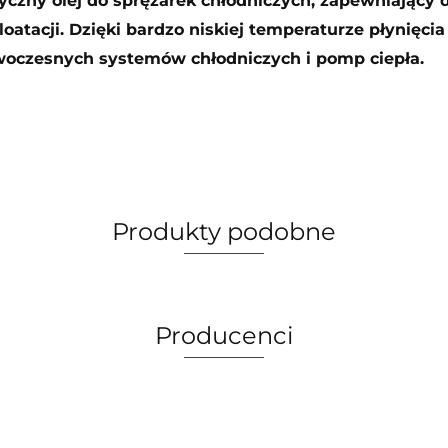
yczny olej do sprężarek chłodniczych, zapewniający
atacji. Dzięki bardzo niskiej temperaturze płynięcia 
woczesnych systemów chłodniczych i pomp ciepła.
Produkty podobne
Producenci