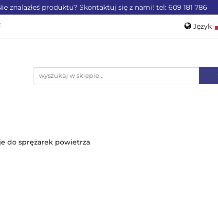
ie znalazłeś produktu? Skontaktuj się z nami! tel: 609 181 786
ZEMYSŁU
OFERTA DLA LOTNICTWA
OFERTA DL
Język
WEROWE
AKCESORIA
PROMOCJE %
Pols
Engli
LA LOTNICTWA
OFERTA DLA MOTORYZACJI
PRO
je do sprężarek powietrza