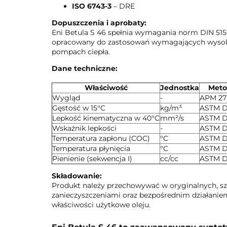
ISO 6743-3
– DRE
Dopuszczenia i aprobaty:
Eni Betula S 46 spełnia wymagania norm DIN 5150
opracowany do zastosowań wymagających wysokiej
pompach ciepła.
Dane techniczne:
Właściwość
Jednostka
Met
Wygląd
-
APM 27
Gęstość w 15°C
kg/m³
ASTM D
Lepkość kinematyczna w 40°C
mm²/s
ASTM 
Wskaźnik lepkości
-
ASTM D
Temperatura zapłonu (COC)
°C
ASTM 
Temperatura płynięcia
°C
ASTM 
Pienienie (sekwencja I)
cc/cc
ASTM 
Składowanie:
Produkt należy przechowywać w oryginalnych, sz
zanieczyszczeniami oraz bezpośrednim działani
właściwości użytkowe oleju.