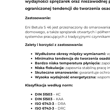
wydajności sprężarek oraz niezawodnej p
ograniczonej tendencji do tworzenia os
Zastosowanie:
Eni Betula S 46 jest przeznaczony do smarowani
domowego, a także sprężarek otwartych i półhe
systemów pracujących z tradycyjnymi czynnikami 
Zalety i korzyści z zastosowania:
Wydłużone okresy między wymianami:
wy
Minimalna tendencja do tworzenia osad
Bardzo niska temperatura płynięcia:
zapob
Niska flokulacja:
zapewnia stabilną pracę in
Skuteczne smarowanie:
gwarantuje ochron
Wysoka wydajność energetyczna:
wspomag
Klasyfikacja według norm:
DIN 51503
– KC
DIN 51503
– KAA
ISO 6743-3
– DRA
ISO 6743-3
– DRC