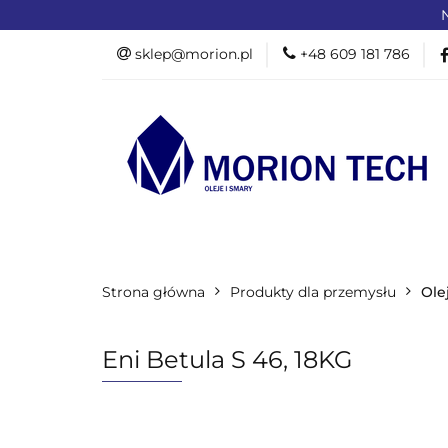
N
OFERTA DLA PR
sklep@morion.pl
+48 609 181 786
PRODUKTY RO
OFERTA DLA PRZEMYSŁU
OFERTA D
Strona główna
PROMOCJE %
Produkty dla przemysłu
Ole
Eni Betula S 46, 18KG