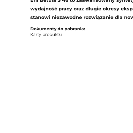
Eni Betula S 46 to zaawansowany syntet
wydajność pracy oraz długie okresy eksplo
stanowi niezawodne rozwiązanie dla no
Dokumenty do pobrania:
Karty produktu