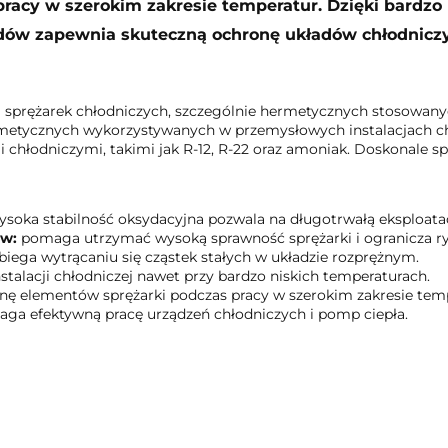
racy w szerokim zakresie temperatur. Dzięki bardzo n
adów zapewnia skuteczną ochronę układów chłodnicz
a sprężarek chłodniczych, szczególnie hermetycznych stosowan
rmetycznych wykorzystywanych w przemysłowych instalacjach c
chłodniczymi, takimi jak R-12, R-22 oraz amoniak. Doskonale sp
soka stabilność oksydacyjna pozwala na długotrwałą eksploatac
ów:
pomaga utrzymać wysoką sprawność sprężarki i ogranicza ry
iega wytrącaniu się cząstek stałych w układzie rozprężnym.
stalacji chłodniczej nawet przy bardzo niskich temperaturach.
ę elementów sprężarki podczas pracy w szerokim zakresie temp
a efektywną pracę urządzeń chłodniczych i pomp ciepła.