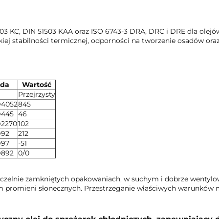
3 KC, DIN 51503 KAA oraz ISO 6743-3 DRA, DRC i DRE dla olejów
 stabilności termicznej, odporności na tworzenie osadów oraz 
oda
Wartość
Przejrzysty
4052
845
D445
46
2270
102
D92
212
D97
-51
D892
0/0
czelnie zamkniętych opakowaniach, w suchym i dobrze wentylo
em promieni słonecznych. Przestrzeganie właściwych warunkó