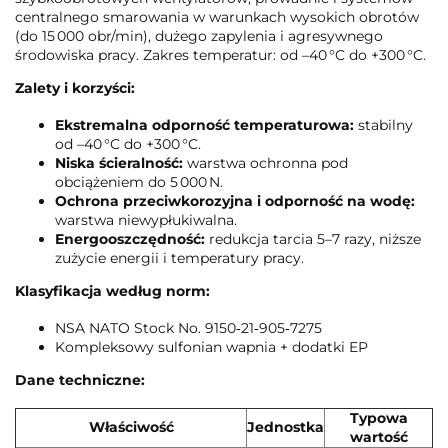
centralnego smarowania w warunkach wysokich obrotów
(do 15 000 obr/min), dużego zapylenia i agresywnego
środowiska pracy. Zakres temperatur: od –40 °C do +300 °C.
Zalety i korzyści:
Ekstremalna odporność temperaturowa:
stabilny
od –40 °C do +300 °C.
Niska ścieralność:
warstwa ochronna pod
obciążeniem do 5 000 N.
Ochrona przeciwkorozyjna i odporność na wodę:
warstwa niewypłukiwalna.
Energooszczędność:
redukcja tarcia 5–7 razy, niższe
zużycie energii i temperatury pracy.
Klasyfikacja według norm:
NSA NATO Stock No. 9150‑21‑905‑7275
Kompleksowy sulfonian wapnia + dodatki EP
Dane techniczne:
Typowa
Właściwość
Jednostka
wartość