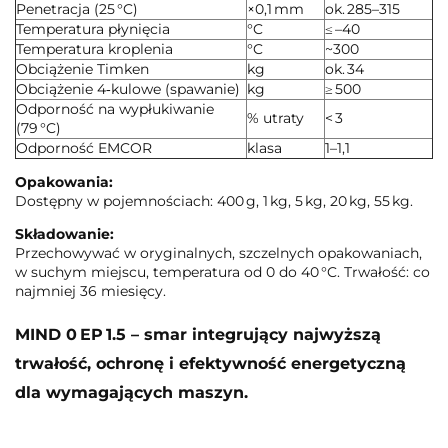
Penetracja (25 °C)
×0,1 mm
ok. 285–315
Temperatura płynięcia
°C
≤ –40
Temperatura kroplenia
°C
~300
Obciążenie Timken
kg
ok. 34
Obciążenie 4‑kulowe (spawanie)
kg
≥ 500
Odporność na wypłukiwanie
% utraty
< 3
(79 °C)
Odporność EMCOR
klasa
1–1,1
Opakowania:
Dostępny w pojemnościach: 400 g, 1 kg, 5 kg, 20 kg, 55 kg.
Składowanie:
Przechowywać w oryginalnych, szczelnych opakowaniach,
w suchym miejscu, temperatura od 0 do 40 °C. Trwałość: co
najmniej 36 miesięcy.
MIND 0 EP 1.5 – smar integrujący najwyższą
trwałość, ochronę i efektywność energetyczną
dla wymagających maszyn.