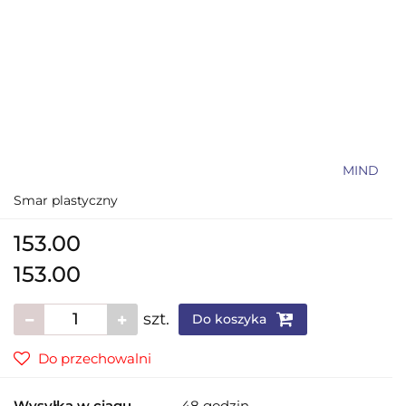
MIND
Smar plastyczny
153.00
153.00
szt.
Do koszyka
Do przechowalni
Wysyłka w ciągu
48 godzin