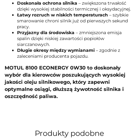
Doskonała ochrona silnika
– zwiększona trwałość
dzięki wysokiej stabilności termicznej i oksydacyjnej.
Łatwy rozruch w niskich temperaturach
– szybkie
smarowanie chroni silnik już od pierwszych sekund
pracy.
Przyjazny dla środowiska
– zmniejszona emisja
spalin dzięki niskiej zawartości popiołów
siarczanowych.
Długie okresy między wymianami
– zgodnie z
zaleceniami producenta pojazdu.
MOTUL 8100 ECONERGY 0W30 to doskonały
wybór dla kierowców poszukujących wysokiej
jakości oleju silnikowego, który zapewni
optymalne osiągi, dłuższą żywotność silnika i
oszczędność paliwa.
Produkty podobne