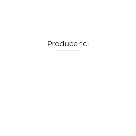
270.00
270.00
Producenci
AGIP/ENI
BECHEM