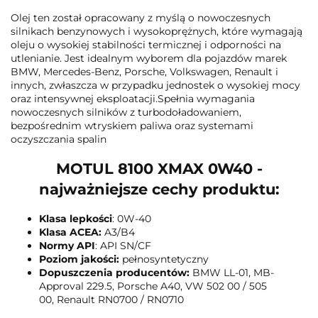
Olej ten został opracowany z myślą o nowoczesnych
silnikach benzynowych i wysokoprężnych, które wymagają
oleju o wysokiej stabilności termicznej i odporności na
utlenianie. Jest idealnym wyborem dla pojazdów marek
BMW, Mercedes-Benz, Porsche, Volkswagen, Renault i
innych, zwłaszcza w przypadku jednostek o wysokiej mocy
oraz intensywnej eksploatacji.Spełnia wymagania
nowoczesnych silników z turbodoładowaniem,
bezpośrednim wtryskiem paliwa oraz systemami
oczyszczania spalin
MOTUL 8100 XMAX 0W40 -
najważniejsze cechy produktu:
Klasa lepkości
: 0W-40
Klasa ACEA:
A3/B4
Normy API
: API SN/CF
Poziom jakości:
pełnosyntetyczny
Dopuszczenia producentów:
BMW LL-01, MB-
Approval 229.5, Porsche A40, VW 502 00 / 505
00, Renault RN0700 / RN0710