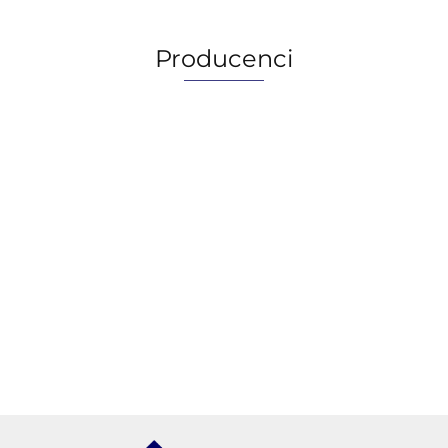
Producenci
AGIP/ENI
BECHEM