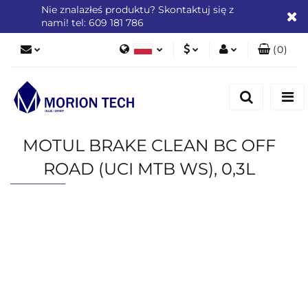
Nie znalazłeś produktu? Skontaktuj się z
nami! tel: 609 181 786
(
0
)
Polski
PLN
Zaloguj się
English
Zarejestruj się
EUR
Dodaj zgłoszenie
MOTUL BRAKE CLEAN BC OFF
Zgody cookies
ROAD (UCI MTB WS), 0,3L