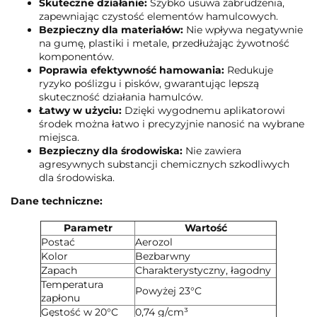
Skuteczne działanie:
Szybko usuwa zabrudzenia,
zapewniając czystość elementów hamulcowych.
Bezpieczny dla materiałów:
Nie wpływa negatywnie
na gumę, plastiki i metale, przedłużając żywotność
komponentów.
Poprawia efektywność hamowania:
Redukuje
ryzyko poślizgu i pisków, gwarantując lepszą
skuteczność działania hamulców.
Łatwy w użyciu:
Dzięki wygodnemu aplikatorowi
środek można łatwo i precyzyjnie nanosić na wybrane
miejsca.
Bezpieczny dla środowiska:
Nie zawiera
agresywnych substancji chemicznych szkodliwych
dla środowiska.
Dane techniczne:
Parametr
Wartość
Postać
Aerozol
Kolor
Bezbarwny
Zapach
Charakterystyczny, łagodny
Temperatura
Powyżej 23°C
zapłonu
Gęstość w 20°C
0,74 g/cm³