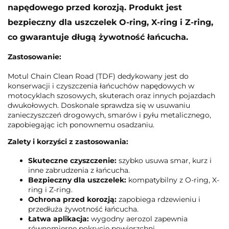
napędowego przed korozją. Produkt jest
bezpieczny dla uszczelek O-ring, X-ring i Z-ring,
co gwarantuje długą żywotność łańcucha.
Zastosowanie:
Motul Chain Clean Road (TDF) dedykowany jest do
konserwacji i czyszczenia łańcuchów napędowych w
motocyklach szosowych, skuterach oraz innych pojazdach
dwukołowych. Doskonale sprawdza się w usuwaniu
zanieczyszczeń drogowych, smarów i pyłu metalicznego,
zapobiegając ich ponownemu osadzaniu.
Zalety i korzyści z zastosowania:
Skuteczne czyszczenie:
szybko usuwa smar, kurz i
inne zabrudzenia z łańcucha.
Bezpieczny dla uszczelek:
kompatybilny z O-ring, X-
ring i Z-ring.
Ochrona przed korozją:
zapobiega rdzewieniu i
przedłuża żywotność łańcucha.
Łatwa aplikacja:
wygodny aerozol zapewnia
równomierne pokrycie powierzchni.