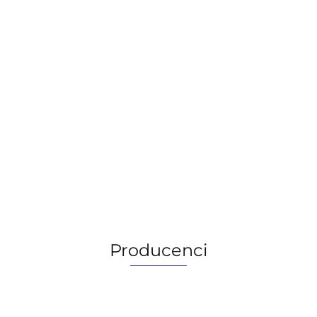
MOTUL TEKMA MEGA X 15W40, 5L
91.00
91.00
Producenci