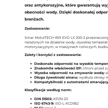
oraz antykorozyjne, które gwarantują w
obecności wody. Dzięki doskonałej odpo
branżach.
Zastosowanie:
Smar MotulTECH IRIX EVO LX 200-2 przeznaczony
narażonych na działanie wody, wysokiej tempera
motoryzacyjnym, w maszynach rolniczych, budow
Zalety i korzyści z zastosowania:
Doskonała odporność na wysokie temper
Znakomite właściwości EP:
chroni przed z
Wysoka odporność na zmywanie wodą:
s
Długa żywotność smaru:
wydłuża okresy m
Kompatybilność z automatami smarujący
Klasyfikacja według norm:
DIN 51502:
KP2N-20
ISO 6743-9:
ISO-L-XCDIB2