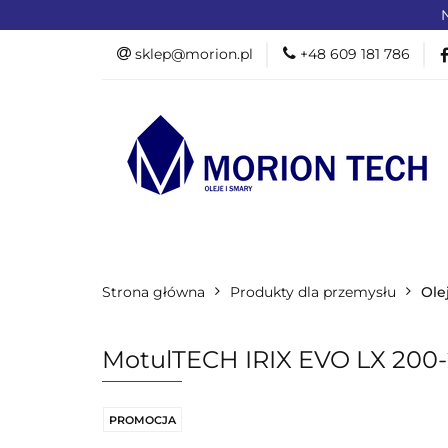
N
OFERTA DLA PR
sklep@morion.pl
+48 609 181 786
PRODUKTY RO
OFERTA DLA PRZEMYSŁU
OFERTA D
Strona główna
PROMOCJE %
Produkty dla przemysłu
Ole
MotulTECH IRIX EVO LX 200-
PROMOCJA