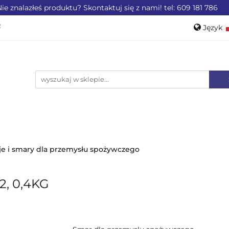
ie znalazłeś produktu? Skontaktuj się z nami! tel: 609 181 786
ZEMYSŁU
OFERTA DLA LOTNICTWA
OFERTA DL
Język
WEROWE
AKCESORIA
PROMOCJE %
Pols
Engli
LA LOTNICTWA
OFERTA DLA MOTORYZACJI
PRO
je i smary dla przemysłu spożywczego
2, 0,4KG