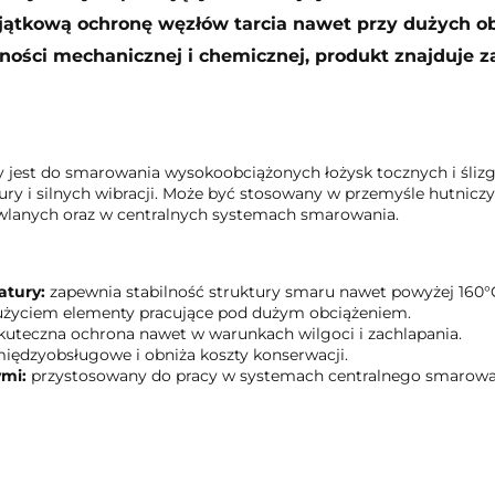
yjątkową ochronę węzłów tarcia nawet przy dużych o
rności mechanicznej i chemicznej, produkt znajduje
 jest do smarowania wysokoobciążonych łożysk tocznych i śl
tury i silnych wibracji. Może być stosowany w przemyśle hutni
lanych oraz w centralnych systemach smarowania.
atury:
zapewnia stabilność struktury smaru nawet powyżej 160°
użyciem elementy pracujące pod dużym obciążeniem.
kuteczna ochrona nawet w warunkach wilgoci i zachlapania.
iędzyobsługowe i obniża koszty konserwacji.
mi:
przystosowany do pracy w systemach centralnego smarowa