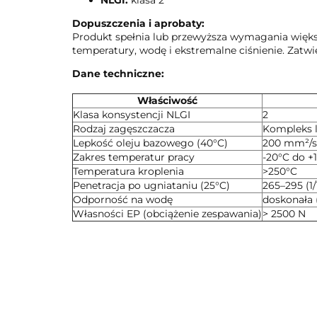
NLGI:
klasa 2
Dopuszczenia i aprobaty:
Produkt spełnia lub przewyższa wymagania więk
temperatury, wodę i ekstremalne ciśnienie. Zatw
Dane techniczne:
Właściwość
Klasa konsystencji NLGI
2
Rodzaj zagęszczacza
Kompleks 
Lepkość oleju bazowego (40°C)
200 mm²/s
Zakres temperatur pracy
-20°C do +
Temperatura kroplenia
>250°C
Penetracja po ugniataniu (25°C)
265–295 (1
Odporność na wodę
doskonała
Własności EP (obciążenie zespawania)
> 2500 N