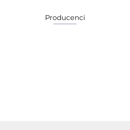
Producenci
AGIP/ENI
BECHEM