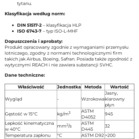
tytanu.
Klasyfikacja według norm:
DIN 51517-2
– klasyfikacja HLP
ISO 6743-7
– typ ISO-L-MHF
Dopuszczenia i aprobaty:
Produkt opracowany zgodnie z wymaganiami przemysłu
lotniczego, zgodny z normami technologicznymi firm
takich jak Airbus, Boeing, Safran. Posiada także zgodność z
wytycznymi REACH i nie zawiera substancji SVHC.
Dane techniczne:
Właściwość
Jednostka
Metoda
Wartość
Jasny,
Wygląd
-
Wzrokowa
klarowny
płyn
ASTM
3
Gęstość w 15°C
kg/m
945
D4052
Lepkość kinematyczna
ASTM
2
mm
/s
32
w 40°C
D445
Temperatura zapłonu
°C
ASTM D92
>200