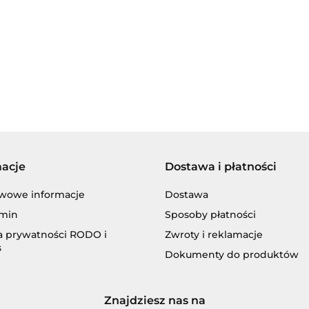
BECHEM
macje
Dostawa i płatności
BLASER
wowe informacje
Dostawa
min
Sposoby płatności
ka prywatności RODO i
Zwroty i reklamacje
s
Dokumenty do produktów
CASTROL
Znajdziesz nas na