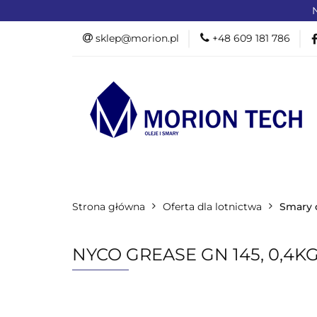
N
OFERTA DLA PR
sklep@morion.pl
+48 609 181 786
PRODUKTY RO
OFERTA DLA PRZEMYSŁU
OFERTA D
Strona główna
PROMOCJE %
Oferta dla lotnictwa
Smary 
NYCO GREASE GN 145, 0,4K