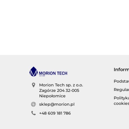
Infor
Podsta
Morion Tech sp. z o.o.
Regula
Zagórze 204 32-005
Niepołomice
Polity
cookie
sklep@morion.pl
+48 609 181 786