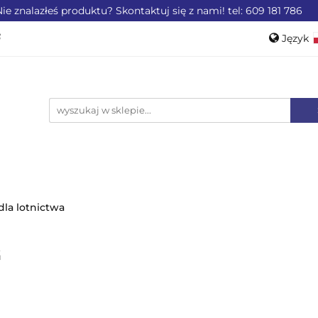
ie znalazłeś produktu? Skontaktuj się z nami! tel: 609 181 786
ZEMYSŁU
OFERTA DLA LOTNICTWA
OFERTA DL
Język
WEROWE
AKCESORIA
PROMOCJE %
Pols
Engli
LA LOTNICTWA
OFERTA DLA MOTORYZACJI
PRO
dla lotnictwa
G