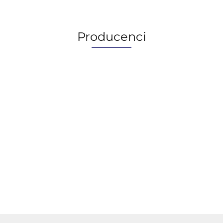
Producenci
AGIP/ENI
BECHEM