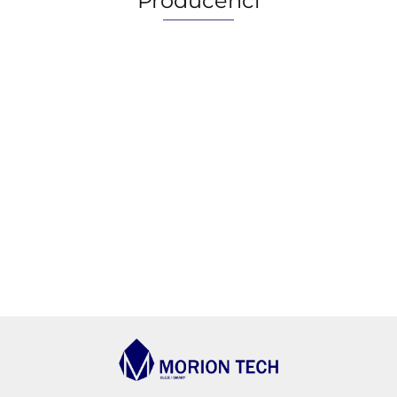
Producenci
AGIP/ENI
BECHEM
BLASER