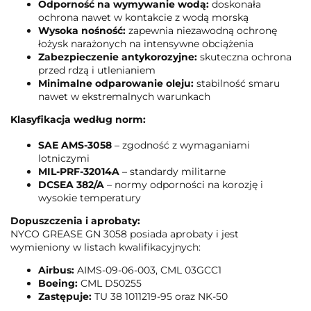
Odporność na wymywanie wodą:
doskonała
ochrona nawet w kontakcie z wodą morską
Wysoka nośność:
zapewnia niezawodną ochronę
łożysk narażonych na intensywne obciążenia
Zabezpieczenie antykorozyjne:
skuteczna ochrona
przed rdzą i utlenianiem
Minimalne odparowanie oleju:
stabilność smaru
nawet w ekstremalnych warunkach
Klasyfikacja według norm:
SAE AMS-3058
– zgodność z wymaganiami
lotniczymi
MIL-PRF-32014A
– standardy militarne
DCSEA 382/A
– normy odporności na korozję i
wysokie temperatury
Dopuszczenia i aprobaty:
NYCO GREASE GN 3058 posiada aprobaty i jest
wymieniony w listach kwalifikacyjnych:
Airbus:
AIMS-09-06-003, CML 03GCC1
Boeing:
CML D50255
Zastępuje:
TU 38 1011219-95 oraz NK-50