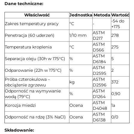
Dane techniczne:
Właściwość
Jednostka
Metoda
Wartość
-54 do
Zakres temperatury pracy
°C
-
+175
ASTM
Penetracja (60 uderzeń)
1/10 mm
278
D217
ASTM
Temperatura kroplenia
°C
275
D566
ASTM
Separacja oleju (30h w 175°C)
%
5
D6184
ASTM
Odparowanie (22h w 175°C)
%
2
D2595
Próba czterokulowa –
ASTM
kg
372
obciążenie zgrzewu
D2596
Odporność na wymywanie
ASTM
%
0,90
wodą (79°C)
D1264
ASTM
Korozja miedzi
Ocena
1a
D4048
ASTM
Odporność na rdzę (3% NaCl)
Ocena
0/0
D6138
Składowanie: