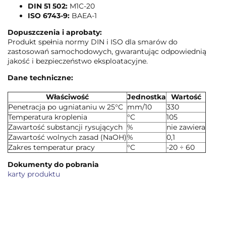
DIN 51 502:
M1C-20
ISO 6743-9:
BAEA-1
Dopuszczenia i aprobaty:
Produkt spełnia normy DIN i ISO dla smarów do
zastosowań samochodowych, gwarantując odpowiednią
jakość i bezpieczeństwo eksploatacyjne.
Dane techniczne:
Właściwość
Jednostka
Wartość
Penetracja po ugniataniu w 25°C
mm/10
330
Temperatura kroplenia
°C
105
Zawartość substancji rysujących
%
nie zawiera
Zawartość wolnych zasad (NaOH)
%
0,1
Zakres temperatur pracy
°C
-20 ÷ 60
Dokumenty do pobrania
karty produktu