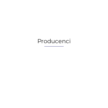
--,--
--,--
Producenci
AGIP/ENI