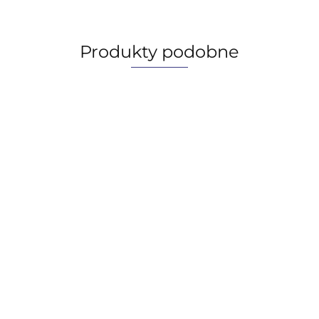
Produkty podobne
Orlen HYDROL L-HL 46 , 20L