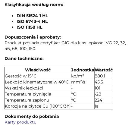
Klasyfikacja według norm:
DIN 51524-1 HL
ISO 6743-4 HL
ISO 11158 HL
Dopuszczenia i aprobaty:
Produkt posiada certyfikat GIG dla klas lepkości VG 22, 32,
46, 68, 100, 150.
Dane techniczne:
Właściwość
Jednostka
Wartość
Gęstość w 15°C
kg/m³
880,1
Lepkość kinematyczna w 40°C
mm²/s
45,5
Wskaźnik lepkości
-
101
Temperatura płynięcia
°C
-28
Temperatura zapłonu
°C
224
Korozja na płytce Cu (100°C/3h)
-
1a
Dokumenty do pobrania
Karty produktu